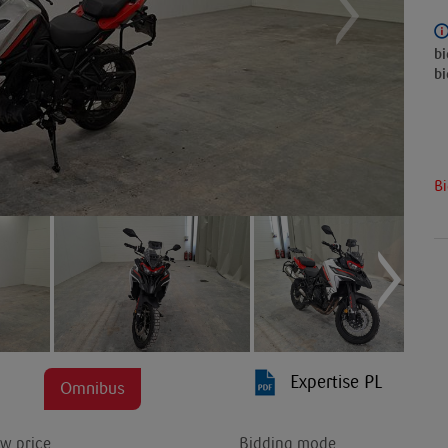
bi
bi
Bi
Expertise PL
Omnibus
w price
Bidding mode