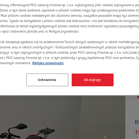
erwisy informacyjne PKO Leasing Finanse sp. z o.o. wykorzystują pliki cookies zapisywane w p
. Dane, w tym dane osobowe, zapisane w plikach cookies mogą być przekazywane podmiotom trze
 Poza plikami cookies niezbędnymi dla działania serwisu, wszystkie pozostałe mogą być zbiera
nika. Zgoda na korzystanie z plików cookies jest dobrowolna i nie jest konieczna do korzystania
informacje na temat wykorzystywanych plików cookies oraz możliwość wyrażenia poszczególny
w opcji Ustawienia poniżej oraz w Polityce prywatności.
ycisk Akceptuję zgadzasz się na przetwarzanie Twoich danych osobowych w celach marketingow
lowanie, oraz w celach analitycznych i funkcjonalnych zarejestrowanych podczas korzystania ze
sing.pl, w tym zapisywanych w plikach cookies, przez PKO Leasing Finanse sp. z o.o. oraz przez
ce z PKO Leasing Finanse sp. z o.o. w tym podmioty z grupy kapitałowej PKO oraz partnerów. 
dowolnym momencie.
Polityka prywatności
Ustawienia
Akceptuję
C
B
1