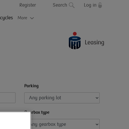
Register
Search
Log in
cycles
More
Parking
Gearbox type