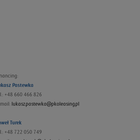
inancing:
ukasz Pastewka
l.: +48
660 466 826
mail:
lukasz.pastewka@pkoleasing.pl
aweł Turek
el.: +48 722 050 749