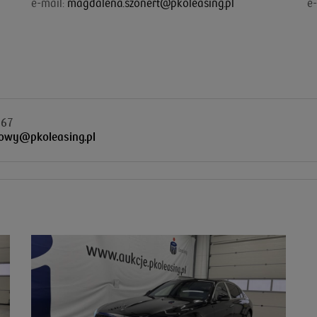
e-mail:
magdalena.szonert@pkoleasing.pl
e-
 67
owy@pkoleasing.pl