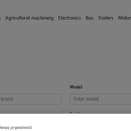
y
Agricultural machinery
Electronics
Bus
Trailers
Motor
Model
ion year
Fuel type
Twoją prywatność