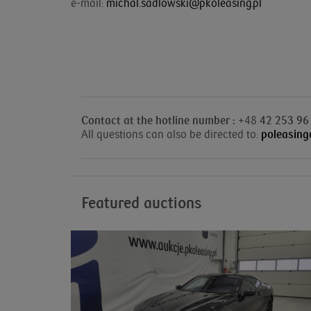
e-mail:
michal.sadlowski@pkoleasing.pl
Contact at the hotline number : +
48
42 253 96
All questions can also be directed to:
poleasing
Featured auctions