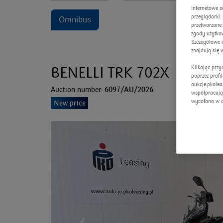
Internetowe s
przeglądarki
Omnibus
przetwarzane.
zgody użytkow
Szczegółowe 
znajdują się 
Klikając prz
BENELLI TRK 702X
poprzez profi
aukcje.pkolea
Auction number:
6097/AU/2026
współpracują
wycofana w 
New price