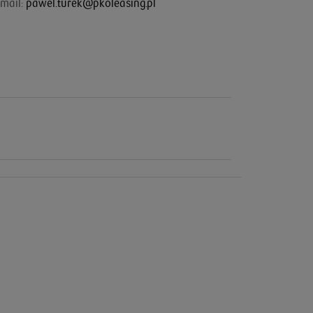
mail:
pawel.turek@pkoleasing.pl