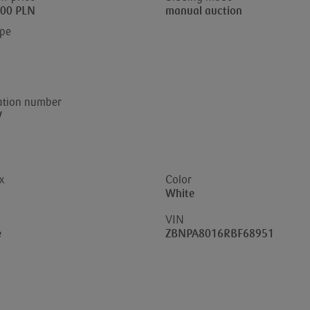
,00 PLN
manual auction
ype
ation number
V
x
Color
l
White
VIN
e
ZBNPA8016RBF68951