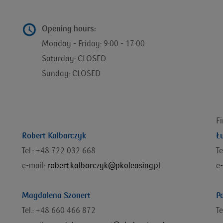
Opening hours:
Monday - Friday: 9:00 - 17:00
Saturday: CLOSED
Sunday: CLOSED
F
Robert Kalbarczyk
Ł
Tel.: +48 722 032 668
Te
e-mail:
robert.kalbarczyk@pkoleasing.pl
e-
Magdalena Szonert
P
Tel.: +48 660 466 872
T