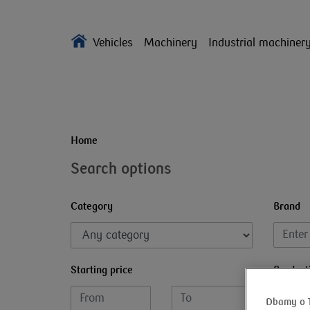
Vehicles
Machinery
Industrial machiner
Home
Search options
Category
Brand
Starting price
Product
Dbamy o 