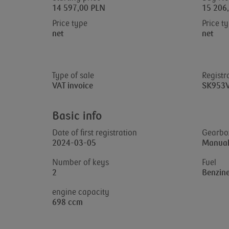
14 597,00 PLN
15 206
Price type
Price t
net
net
Type of sale
Registr
VAT invoice
SK953
Basic info
Date of first registration
Gearbo
2024-03-05
Manua
Number of keys
Fuel
2
Benzin
engine capacity
698 ccm