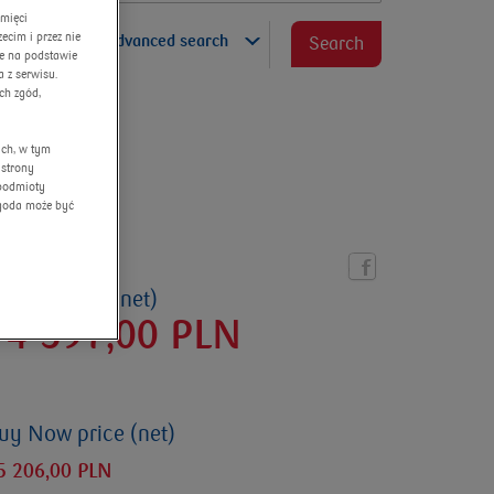
amięci
cim i przez nie
advanced search
Search
ne na podstawie
 z serwisu.
ch zgód,
ych, w tym
 strony
 podmioty
Zgoda może być
urrent price (net)
14 597,00
PLN
uy Now price (net)
5 206,00 PLN