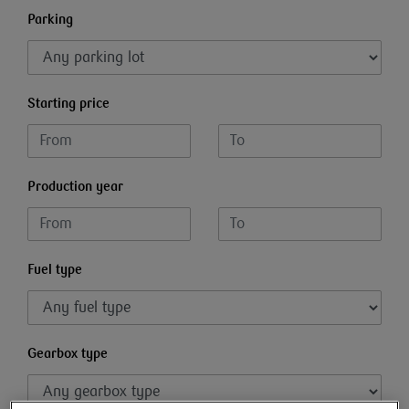
Parking
Starting price
Production year
Fuel type
Gearbox type