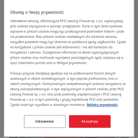
advanced search
Omnibus
Search
Dbamy o Twoją prywatność
Internetowe serwisy informacyjne PKO Leasing Finanse sp. z o.o. wykorzystują
pliki cookies zapisywane w pamięci przeglądarki. Dane, w tym dane osobowe,
zapisane w plikach cookies mogą być przekazywane podmiotom trzecim i przez
nie przetwarzane. Poza plikami cookies niezbędnymi dla działania serwisu,
ZP352 TRAILERS catering
wszystkie pozostałe mogą być zbierane na podstawie zgody użytkownika. Zgoda
na korzystanie z plików cookies jest dobrowolna i nie jest konieczna do
trailer
korzystania z serwisu. Szczegółowe informacje na temat wykorzystywanych
plików cookies oraz możliwość wyrażenia poszczególnych zgód, znajdują się w
opcji Ustawienia poniżej oraz w Polityce prywatności.
Auction number:
7738/AU/2026
New price
Klikając przycisk Akceptuję zgadzasz się na przetwarzanie Twoich danych
osobowych w celach marketingowych, w tym poprzez profilowanie, oraz w
celach analitycznych i funkcjonalnych zarejestrowanych podczas korzystania ze
strony aukcje.pkoleasing.pl, w tym zapisywanych w plikach cookies, przez PKO
Leasing Finanse sp. z o.o. oraz przez podmioty współpracujące z PKO Leasing
Finanse sp. z o.o. w tym podmioty z grupy kapitałowej PKO oraz partnerów.
Zgoda może być wycofana w dowolnym momencie.
Polityka prywatności
Ustawienia
Akceptuję