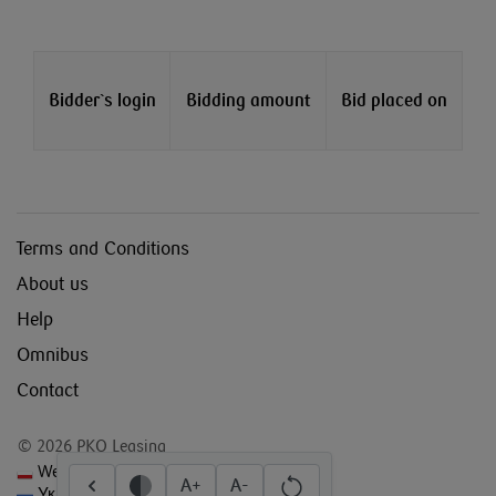
Bidder`s login
Bidding amount
Bid placed on
Terms and Conditions
About us
Help
Omnibus
Contact
© 2026 PKO Leasing
Wersja polska
A+
A-
Українська версія