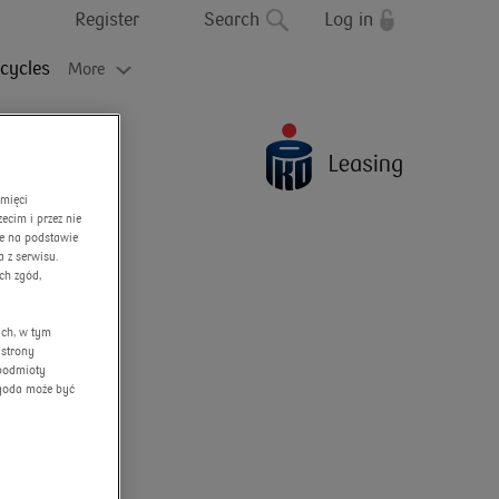
Register
Search
Log in
cycles
More
amięci
cim i przez nie
ne na podstawie
 z serwisu.
ch zgód,
ych, w tym
 strony
 podmioty
Zgoda może być