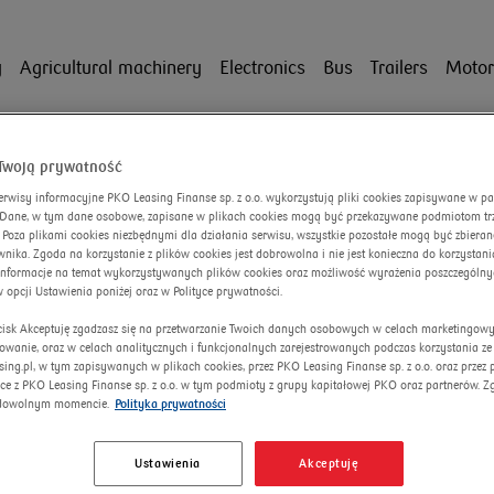
y
Agricultural machinery
Electronics
Bus
Trailers
Motor
Twoją prywatność
erwisy informacyjne PKO Leasing Finanse sp. z o.o. wykorzystują pliki cookies zapisywane w p
. Dane, w tym dane osobowe, zapisane w plikach cookies mogą być przekazywane podmiotom trze
 Poza plikami cookies niezbędnymi dla działania serwisu, wszystkie pozostałe mogą być zbiera
nika. Zgoda na korzystanie z plików cookies jest dobrowolna i nie jest konieczna do korzystania
informacje na temat wykorzystywanych plików cookies oraz możliwość wyrażenia poszczególny
w opcji Ustawienia poniżej oraz w Polityce prywatności.
ycisk Akceptuję zgadzasz się na przetwarzanie Twoich danych osobowych w celach marketingow
lowanie, oraz w celach analitycznych i funkcjonalnych zarejestrowanych podczas korzystania ze
sing.pl, w tym zapisywanych w plikach cookies, przez PKO Leasing Finanse sp. z o.o. oraz przez
ce z PKO Leasing Finanse sp. z o.o. w tym podmioty z grupy kapitałowej PKO oraz partnerów. 
dowolnym momencie.
Polityka prywatności
Ustawienia
Akceptuję