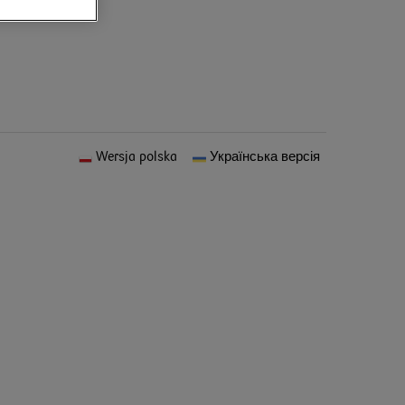
Wersja polska
Українська версія