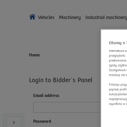
Vehicles
Machinery
Industrial machiner
Dbamy o 
Internetowe s
Home
przeglądarki
przetwarzane.
zgody użytkow
Szczegółowe 
znajdują się 
Login to Bidder`s Panel
Klikając prz
poprzez profi
aukcje.pkolea
Email address
współpracują
wycofana w 
Password