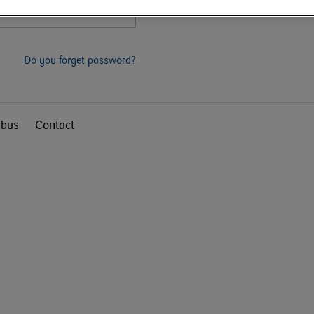
Do you forget password?
bus
Contact