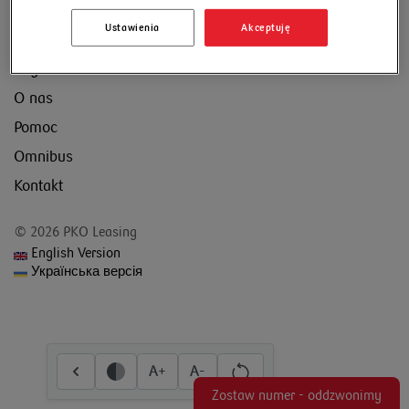
Ustawienia
Akceptuję
Regulamin
O nas
Pomoc
Omnibus
Kontakt
© 2026 PKO Leasing
English Version
Українська версія
A+
A-
Zostaw numer - oddzwonimy