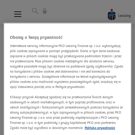
Strona główna
Dbamy o Twoją prywatność
Internetowe serwisy informacyjne PKO Leasing Finanse sp. z o.o. wykorzystują
pliki cookies zapisywane w pamięci przeglądarki. Dane, w tym dane osobowe,
Logowanie do Panelu Oferenta
zapisane w plikach cookies mogą być przekazywane podmiotom trzecim i przez
nie przetwarzane. Poza plikami cookies niezbędnymi dla działania serwisu,
wszystkie pozostałe mogą być zbierane na podstawie zgody użytkownika. Zgoda
Adres e-mail
na korzystanie z plików cookies jest dobrowolna i nie jest konieczna do
korzystania z serwisu. Szczegółowe informacje na temat wykorzystywanych
plików cookies oraz możliwość wyrażenia poszczególnych zgód, znajdują się w
opcji Ustawienia poniżej oraz w Polityce prywatności.
Hasło
Klikając przycisk Akceptuję zgadzasz się na przetwarzanie Twoich danych
osobowych w celach marketingowych, w tym poprzez profilowanie, oraz w
celach analitycznych i funkcjonalnych zarejestrowanych podczas korzystania ze
strony aukcje.pkoleasing.pl, w tym zapisywanych w plikach cookies, przez PKO
Leasing Finanse sp. z o.o. oraz przez podmioty współpracujące z PKO Leasing
Finanse sp. z o.o. w tym podmioty z grupy kapitałowej PKO oraz partnerów.
Zaloguj się
Zgoda może być wycofana w dowolnym momencie.
Polityka prywatności
Zapomniałeś hasła?