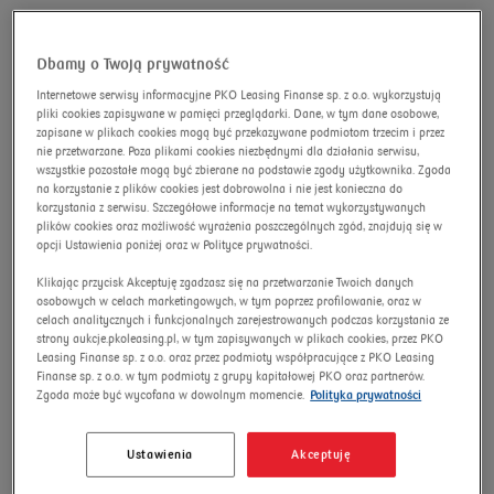
розширений пошук
Omnibus
Пошук
Dbamy o Twoją prywatność
Internetowe serwisy informacyjne PKO Leasing Finanse sp. z o.o. wykorzystują
pliki cookies zapisywane w pamięci przeglądarki. Dane, w tym dane osobowe,
zapisane w plikach cookies mogą być przekazywane podmiotom trzecim i przez
Елементи лінії
nie przetwarzane. Poza plikami cookies niezbędnymi dla działania serwisu,
wszystkie pozostałe mogą być zbierane na podstawie zgody użytkownika. Zgoda
виробництва пелет (з
na korzystanie z plików cookies jest dobrowolna i nie jest konieczna do
korzystania z serwisu. Szczegółowe informacje na temat wykorzystywanych
тирси, соломи, зерна)
plików cookies oraz możliwość wyrażenia poszczególnych zgód, znajdują się w
opcji Ustawienia poniżej oraz w Polityce prywatności.
Номер аукціону:
11529/AU/2024
Klikając przycisk Akceptuję zgadzasz się na przetwarzanie Twoich danych
Нова ціна
osobowych w celach marketingowych, w tym poprzez profilowanie, oraz w
celach analitycznych i funkcjonalnych zarejestrowanych podczas korzystania ze
strony aukcje.pkoleasing.pl, w tym zapisywanych w plikach cookies, przez PKO
Leasing Finanse sp. z o.o. oraz przez podmioty współpracujące z PKO Leasing
Finanse sp. z o.o. w tym podmioty z grupy kapitałowej PKO oraz partnerów.
Zgoda może być wycofana w dowolnym momencie.
Polityka prywatności
Ustawienia
Akceptuję