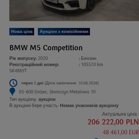
Нова ціна
Аукціон з комісійними
BMW M5 Competition
Рік випуску:
2020
:
Бензин
Реєстраційний номер:
:
105570 km
SK486YT
через 2 дні
(Дата закінчення: 10.08.2026)
05-600 Grójec, Słomczyn Metalowa 10
Тип аукціону:
аукціон
В аукціоні бере участь:
Немає учасників аукціону
Актуальна ціна :
206 222,00 PLN
48 461,00 EUR