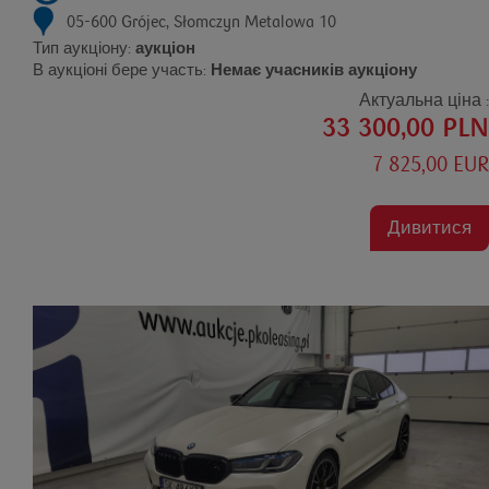
05-600 Grójec, Słomczyn Metalowa 10
Тип аукціону:
аукціон
В аукціоні бере участь:
Немає учасників аукціону
Актуальна ціна :
33 300,00 PLN
7 825,00 EUR
Дивитися