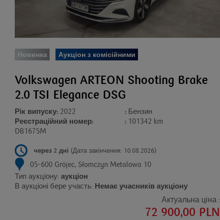
Новинка
Аукціон з комісійними
Volkswagen ARTEON Shooting Brake
2.0 TSI Elegance DSG
Рік випуску:
2022
:
Бензин
Реєстраційний номер:
:
101342 km
DB1675M
через 2 дні
(Дата закінчення: 10.08.2026)
05-600 Grójec, Słomczyn Metalowa 10
Тип аукціону:
аукціон
В аукціоні бере участь:
Немає учасників аукціону
Актуальна ціна :
72 900,00 PLN