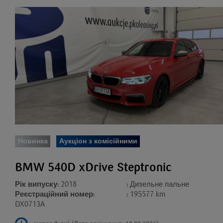
Новинка
Аукціон з комісійними
BMW 540D xDrive Steptronic
Рік випуску:
2018
:
Дизельне пальне
Реєстраційний номер:
:
195577 km
DX0713A