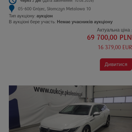
через 2 дні
(Дата закінчення: 10.08.2026)
05-600 Grójec, Słomczyn Metalowa 10
Тип аукціону:
аукціон
В аукціоні бере участь:
Немає учасників аукціону
Актуальна ціна :
69 700,00 PLN
16 379,00 EUR
Дивитися