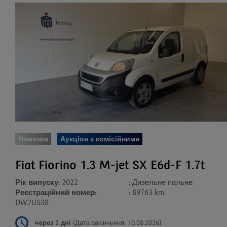
Новинка
Аукціон з комісійними
Fiat Fiorino 1.3 M-jet SX E6d-F 1.7t
Рік випуску:
2022
:
Дизельне пальне
Реєстраційний номер:
:
89763 km
DW2US38
через 2 дні
(Дата закінчення: 10.08.2026)