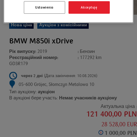
Ustawienia
Akceptuję
Нова ціна
Аукціон з комісійними
BMW M850i xDrive
Рік випуску:
2019
:
Бензин
Реєстраційний номер:
:
177292 km
GD3R179
через 2 дні
(Дата закінчення: 10.08.2026)
05-600 Grójec, Słomczyn Metalowa 10
Тип аукціону:
аукціон
В аукціоні бере участь:
Немає учасників аукціону
Актуальна ціна :
121 400,00 PLN
28 528,00 EUR
1 000,00 PLN