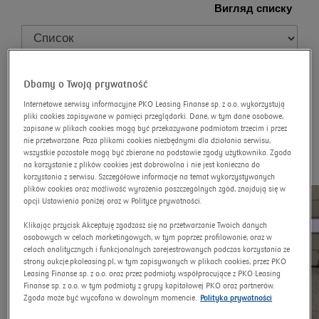
Вигляд списку
Dbamy o Twoją prywatność
Легкові автомобілі
Internetowe serwisy informacyjne PKO Leasing Finanse sp. z o.o. wykorzystują
pliki cookies zapisywane w pamięci przeglądarki. Dane, w tym dane osobowe,
Знайдено 64 аукціон / аукціони, що
zapisane w plikach cookies mogą być przekazywane podmiotom trzecim i przez
відповідають критеріям
nie przetwarzane. Poza plikami cookies niezbędnymi dla działania serwisu,
wszystkie pozostałe mogą być zbierane na podstawie zgody użytkownika. Zgoda
na korzystanie z plików cookies jest dobrowolna i nie jest konieczna do
korzystania z serwisu. Szczegółowe informacje na temat wykorzystywanych
plików cookies oraz możliwość wyrażenia poszczególnych zgód, znajdują się w
opcji Ustawienia poniżej oraz w Polityce prywatności.
Klikając przycisk Akceptuję zgadzasz się na przetwarzanie Twoich danych
osobowych w celach marketingowych, w tym poprzez profilowanie, oraz w
celach analitycznych i funkcjonalnych zarejestrowanych podczas korzystania ze
strony aukcje.pkoleasing.pl, w tym zapisywanych w plikach cookies, przez PKO
Leasing Finanse sp. z o.o. oraz przez podmioty współpracujące z PKO Leasing
Finanse sp. z o.o. w tym podmioty z grupy kapitałowej PKO oraz partnerów.
Zgoda może być wycofana w dowolnym momencie.
Polityka prywatności