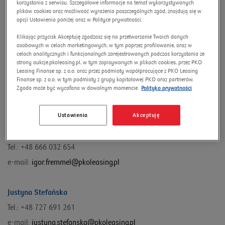
korzystania z serwisu. Szczegółowe informacje na temat wykorzystywanych
Понеділок - Пятниця: 9:00 - 17:00
plików cookies oraz możliwość wyrażenia poszczególnych zgód, znajdują się w
opcji Ustawienia poniżej oraz w Polityce prywatności.
Субота: ЗАКРИТО
Klikając przycisk Akceptuję zgadzasz się na przetwarzanie Twoich danych
Неділя: ЗАКРИТО
osobowych w celach marketingowych, w tym poprzez profilowanie, oraz w
celach analitycznych i funkcjonalnych zarejestrowanych podczas korzystania ze
strony aukcje.pkoleasing.pl, w tym zapisywanych w plikach cookies, przez PKO
Leasing Finanse sp. z o.o. oraz przez podmioty współpracujące z PKO Leasing
Finanse sp. z o.o. w tym podmioty z grupy kapitałowej PKO oraz partnerów.
Наші консультанти::
Zgoda może być wycofana w dowolnym momencie.
Polityka prywatności
Ustawienia
Akceptuję
Igor Fremmel
Tel.: +48 666 032 654
e-mail:
igor.fremmel@pkoleasing.pl
Justyna Stefańska
Tel.: +48 727 691 261
e-mail:
justyna.stefanska@pkoleasing.pl