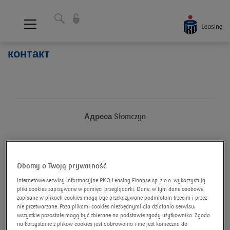
контакт
Адреса
Słomczyn
Plac Poleasingowy PKO Leasing S.A
Dbamy o Twoją prywatność
Słomczyn ul. Metalowa 10
Internetowe serwisy informacyjne PKO Leasing Finanse sp. z o.o. wykorzystują
05-600 Grójec
pliki cookies zapisywane w pamięci przeglądarki. Dane, w tym dane osobowe,
zapisane w plikach cookies mogą być przekazywane podmiotom trzecim i przez
Показати на карті
nie przetwarzane. Poza plikami cookies niezbędnymi dla działania serwisu,
wszystkie pozostałe mogą być zbierane na podstawie zgody użytkownika. Zgoda
Години праці:
na korzystanie z plików cookies jest dobrowolna i nie jest konieczna do