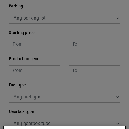
Parking
Starting price
Production year
Fuel type
Gearbox type