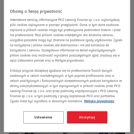
advanced search
Omnibus
Search
Dbamy o Twoją prywatność
Internetowe serwisy informacyjne PKO Leasing Finanse sp. z o.o. wykorzystują
pliki cookies zapisywane w pamięci przeglądarki. Dane, w tym dane osobowe,
zapisane w plikach cookies mogą być przekazywane podmiotom trzecim i przez
nie przetwarzane. Poza plikami cookies niezbędnymi dla działania serwisu,
EPSON WORKFORCE
wszystkie pozostałe mogą być zbierane na podstawie zgody użytkownika. Zgoda
na korzystanie z plików cookies jest dobrowolna i nie jest konieczna do
ENTERPRISE WF-C21000
korzystania z serwisu. Szczegółowe informacje na temat wykorzystywanych
plików cookies oraz możliwość wyrażenia poszczególnych zgód, znajdują się w
D4TW multifunction printer
opcji Ustawienia poniżej oraz w Polityce prywatności.
Auction number:
10455/AU/2025
Klikając przycisk Akceptuję zgadzasz się na przetwarzanie Twoich danych
osobowych w celach marketingowych, w tym poprzez profilowanie, oraz w
New price
celach analitycznych i funkcjonalnych zarejestrowanych podczas korzystania ze
strony aukcje.pkoleasing.pl, w tym zapisywanych w plikach cookies, przez PKO
Leasing Finanse sp. z o.o. oraz przez podmioty współpracujące z PKO Leasing
Finanse sp. z o.o. w tym podmioty z grupy kapitałowej PKO oraz partnerów.
Zgoda może być wycofana w dowolnym momencie.
Polityka prywatności
Ustawienia
Akceptuję