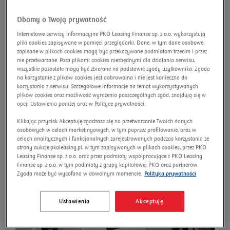
advanced search
Omnibus
Search
Dbamy o Twoją prywatność
Internetowe serwisy informacyjne PKO Leasing Finanse sp. z o.o. wykorzystują
pliki cookies zapisywane w pamięci przeglądarki. Dane, w tym dane osobowe,
zapisane w plikach cookies mogą być przekazywane podmiotom trzecim i przez
nie przetwarzane. Poza plikami cookies niezbędnymi dla działania serwisu,
EPSON WORKFORCE
wszystkie pozostałe mogą być zbierane na podstawie zgody użytkownika. Zgoda
na korzystanie z plików cookies jest dobrowolna i nie jest konieczna do
ENTERPRISE WF-C21000
korzystania z serwisu. Szczegółowe informacje na temat wykorzystywanych
plików cookies oraz możliwość wyrażenia poszczególnych zgód, znajdują się w
D4TW multifunction printer
opcji Ustawienia poniżej oraz w Polityce prywatności.
Auction number:
9681/AU/2025
Klikając przycisk Akceptuję zgadzasz się na przetwarzanie Twoich danych
osobowych w celach marketingowych, w tym poprzez profilowanie, oraz w
New price
celach analitycznych i funkcjonalnych zarejestrowanych podczas korzystania ze
strony aukcje.pkoleasing.pl, w tym zapisywanych w plikach cookies, przez PKO
Leasing Finanse sp. z o.o. oraz przez podmioty współpracujące z PKO Leasing
Finanse sp. z o.o. w tym podmioty z grupy kapitałowej PKO oraz partnerów.
Zgoda może być wycofana w dowolnym momencie.
Polityka prywatności
Ustawienia
Akceptuję