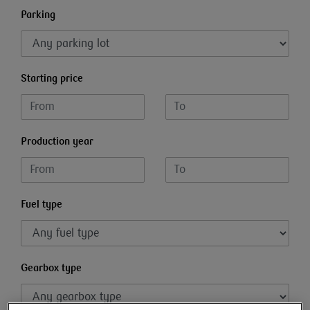
Parking
Starting price
Production year
Fuel type
Gearbox type