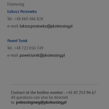
Financing:
Łukasz Pastewka
Tel.: +48
660 466 826
e-mail:
lukasz.pastewka@pkoleasing.pl
Paweł Turek
Tel.: +48 722 050 749
e-mail:
pawel.turek@pkoleasing.pl
Contact at the hotline number : +
48
42 253 96 67
All questions can also be directed
to:
poleasingowy@pkoleasing.pl