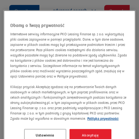
advanced search
Omnibus
Search
Dbamy o Twoją prywatność
Internetowe serwisy informacyjne PKO Leasing Finanse sp. z o.o. wykorzystują
pliki cookies zapisywane w pamięci przeglądarki. Dane, w tym dane osobowe,
Fiat Ducato MAXI HD 2.2 H3-
zapisane w plikach cookies mogą być przekazywane podmiotom trzecim i przez
nie przetwarzane. Poza plikami cookies niezbędnymi dla działania serwisu,
POWER E6.4 3.5t L4H2
wszystkie pozostałe mogą być zbierane na podstawie zgody użytkownika. Zgoda
na korzystanie z plików cookies jest dobrowolna i nie jest konieczna do
Auction number:
16133/AU/2025
korzystania z serwisu. Szczegółowe informacje na temat wykorzystywanych
plików cookies oraz możliwość wyrażenia poszczególnych zgód, znajdują się w
New price
opcji Ustawienia poniżej oraz w Polityce prywatności.
Klikając przycisk Akceptuję zgadzasz się na przetwarzanie Twoich danych
osobowych w celach marketingowych, w tym poprzez profilowanie, oraz w
celach analitycznych i funkcjonalnych zarejestrowanych podczas korzystania ze
strony aukcje.pkoleasing.pl, w tym zapisywanych w plikach cookies, przez PKO
Leasing Finanse sp. z o.o. oraz przez podmioty współpracujące z PKO Leasing
Finanse sp. z o.o. w tym podmioty z grupy kapitałowej PKO oraz partnerów.
Zgoda może być wycofana w dowolnym momencie.
Polityka prywatności
Ustawienia
Akceptuję