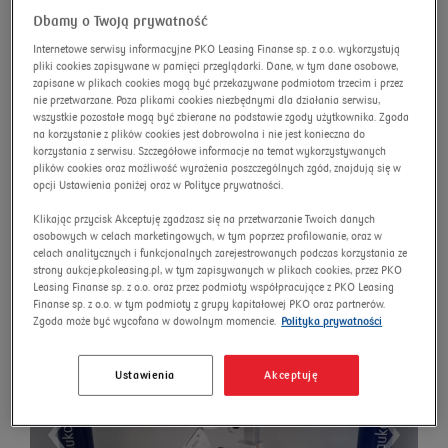
Dbamy o Twoją prywatność
advanced search
Omnibus
Search
Internetowe serwisy informacyjne PKO Leasing Finanse sp. z o.o. wykorzystują
pliki cookies zapisywane w pamięci przeglądarki. Dane, w tym dane osobowe,
zapisane w plikach cookies mogą być przekazywane podmiotom trzecim i przez
nie przetwarzane. Poza plikami cookies niezbędnymi dla działania serwisu,
wszystkie pozostałe mogą być zbierane na podstawie zgody użytkownika. Zgoda
Focus & Fusion Healthcare
na korzystanie z plików cookies jest dobrowolna i nie jest konieczna do
korzystania z serwisu. Szczegółowe informacje na temat wykorzystywanych
Danus 10 ultrasound device
plików cookies oraz możliwość wyrażenia poszczególnych zgód, znajdują się w
opcji Ustawienia poniżej oraz w Polityce prywatności.
Auction number:
10585/AU/2025
Klikając przycisk Akceptuję zgadzasz się na przetwarzanie Twoich danych
New price
osobowych w celach marketingowych, w tym poprzez profilowanie, oraz w
celach analitycznych i funkcjonalnych zarejestrowanych podczas korzystania ze
strony aukcje.pkoleasing.pl, w tym zapisywanych w plikach cookies, przez PKO
Leasing Finanse sp. z o.o. oraz przez podmioty współpracujące z PKO Leasing
Finanse sp. z o.o. w tym podmioty z grupy kapitałowej PKO oraz partnerów.
Zgoda może być wycofana w dowolnym momencie.
Polityka prywatności
Ustawienia
Akceptuję