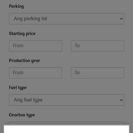
Parking
Starting price
Production year
Fuel type
Gearbox type