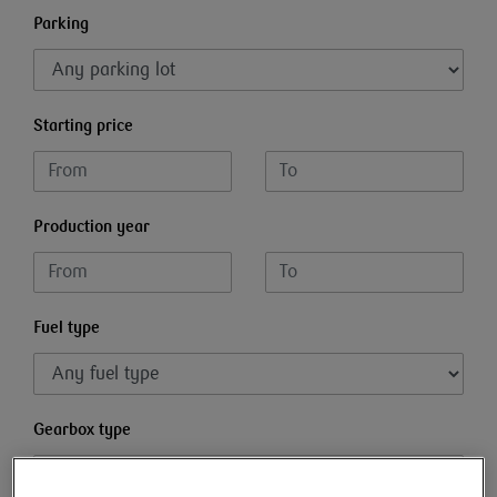
Parking
Starting price
Production year
Fuel type
Gearbox type