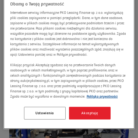
Dbamy o Twoją prywatność
advanced search
Omnibus
Search
Internetowe serwisy informacyjne PKO Leasing Finanse sp. z o.o. wykorzystują
pliki cookies zapisywane w pamięci przeglądarki. Dane, w tym dane osobowe,
zapisane w plikach cookies mogą być przekazywane podmiotom trzecim i przez
nie przetwarzane. Poza plikami cookies niezbędnymi dla działania serwisu,
wszystkie pozostałe mogą być zbierane na podstawie zgody użytkownika. Zgoda
na korzystanie z plików cookies jest dobrowolna i nie jest konieczna do
Doosan DNM 5700 CNC
korzystania z serwisu. Szczegółowe informacje na temat wykorzystywanych
plików cookies oraz możliwość wyrażenia poszczególnych zgód, znajdują się w
Milling Machine
opcji Ustawienia poniżej oraz w Polityce prywatności.
Auction number:
8112/AU/2025
Klikając przycisk Akceptuję zgadzasz się na przetwarzanie Twoich danych
osobowych w celach marketingowych, w tym poprzez profilowanie, oraz w
New price
celach analitycznych i funkcjonalnych zarejestrowanych podczas korzystania ze
strony aukcje.pkoleasing.pl, w tym zapisywanych w plikach cookies, przez PKO
Leasing Finanse sp. z o.o. oraz przez podmioty współpracujące z PKO Leasing
Finanse sp. z o.o. w tym podmioty z grupy kapitałowej PKO oraz partnerów.
Zgoda może być wycofana w dowolnym momencie.
Polityka prywatności
Ustawienia
Akceptuję