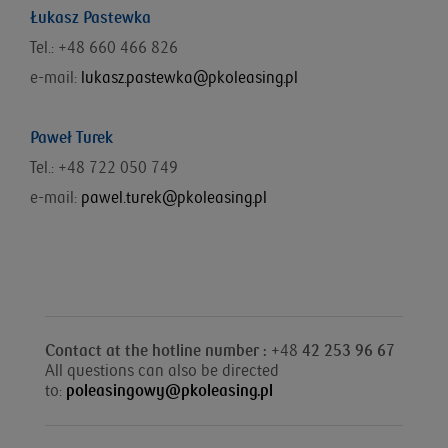
Łukasz Pastewka
Tel.: +48
660 466 826
e-mail:
lukasz.pastewka@pkoleasing.pl
Paweł Turek
Tel.: +48 722 050 749
e-mail:
pawel.turek@pkoleasing.pl
Contact at the hotline number : +
48
42 253 96 67
All questions can also be directed
to:
poleasingowy@pkoleasing.pl