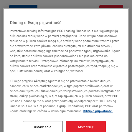
advanced search
Omnibus
Search
Dbamy o Twoją prywatność
Internetowe serwisy informacyjne PKO Leasing Finanse sp. z o.o. wykorzystują
pliki cookies zapisywane w pamięci przeglądarki. Dane, w tym dane osobowe,
Iveco DAILY E6 3.5t Hi-Matic
zapisane w plikach cookies mogą być przekazywane podmiotom trzecim i przez
nie przetwarzane. Poza plikami cookies niezbędnymi dla działania serwisu,
wszystkie pozostałe mogą być zbierane na podstawie zgody użytkownika. Zgoda
Auction number:
16135/AU/2025
na korzystanie z plików cookies jest dobrowolna i nie jest konieczna do
New price
korzystania z serwisu. Szczegółowe informacje na temat wykorzystywanych
plików cookies oraz możliwość wyrażenia poszczególnych zgód, znajdują się w
opcji Ustawienia poniżej oraz w Polityce prywatności.
Klikając przycisk Akceptuję zgadzasz się na przetwarzanie Twoich danych
osobowych w celach marketingowych, w tym poprzez profilowanie, oraz w
celach analitycznych i funkcjonalnych zarejestrowanych podczas korzystania ze
strony aukcje.pkoleasing.pl, w tym zapisywanych w plikach cookies, przez PKO
Leasing Finanse sp. z o.o. oraz przez podmioty współpracujące z PKO Leasing
Finanse sp. z o.o. w tym podmioty z grupy kapitałowej PKO oraz partnerów.
Zgoda może być wycofana w dowolnym momencie.
Polityka prywatności
Ustawienia
Akceptuję