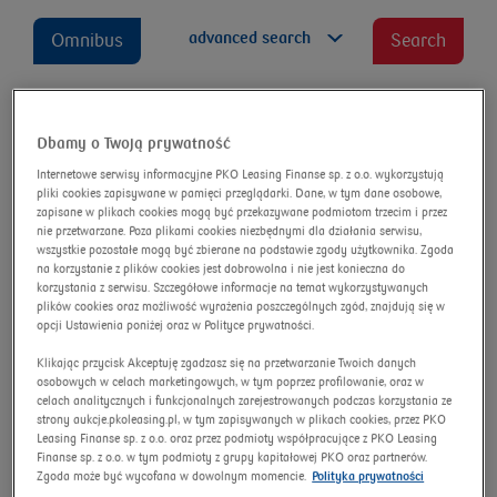
advanced search
Omnibus
Search
Dbamy o Twoją prywatność
Jaguar I-Pace EV400 AWD SE
Internetowe serwisy informacyjne PKO Leasing Finanse sp. z o.o. wykorzystują
Auction number:
14144/AU/2024
pliki cookies zapisywane w pamięci przeglądarki. Dane, w tym dane osobowe,
zapisane w plikach cookies mogą być przekazywane podmiotom trzecim i przez
New price
nie przetwarzane. Poza plikami cookies niezbędnymi dla działania serwisu,
wszystkie pozostałe mogą być zbierane na podstawie zgody użytkownika. Zgoda
na korzystanie z plików cookies jest dobrowolna i nie jest konieczna do
korzystania z serwisu. Szczegółowe informacje na temat wykorzystywanych
plików cookies oraz możliwość wyrażenia poszczególnych zgód, znajdują się w
opcji Ustawienia poniżej oraz w Polityce prywatności.
Klikając przycisk Akceptuję zgadzasz się na przetwarzanie Twoich danych
osobowych w celach marketingowych, w tym poprzez profilowanie, oraz w
celach analitycznych i funkcjonalnych zarejestrowanych podczas korzystania ze
strony aukcje.pkoleasing.pl, w tym zapisywanych w plikach cookies, przez PKO
Leasing Finanse sp. z o.o. oraz przez podmioty współpracujące z PKO Leasing
Finanse sp. z o.o. w tym podmioty z grupy kapitałowej PKO oraz partnerów.
Zgoda może być wycofana w dowolnym momencie.
Polityka prywatności