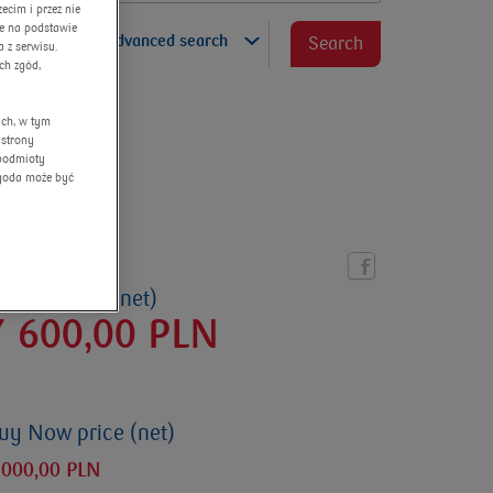
cim i przez nie
ne na podstawie
advanced search
Search
 z serwisu.
ch zgód,
ych, w tym
 strony
 podmioty
Zgoda może być
urrent price (net)
7 600,00
PLN
uy Now price (net)
 000,00 PLN