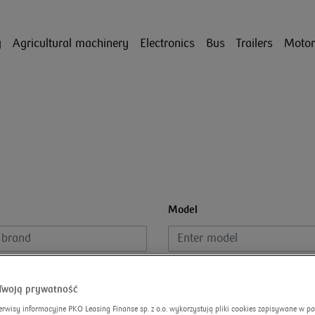
y
Agricultural machinery
Electronics
Bus
Trailers
Motor
Model
ion year
Fuel type
Twoją prywatność
erwisy informacyjne PKO Leasing Finanse sp. z o.o. wykorzystują pliki cookies zapisywane w p