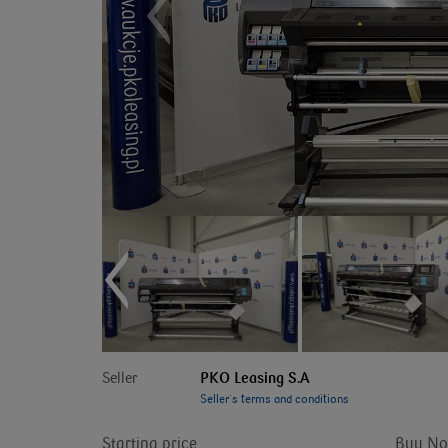
Seller
PKO Leasing S.A
Seller`s terms and conditions
Starting price
Buy No