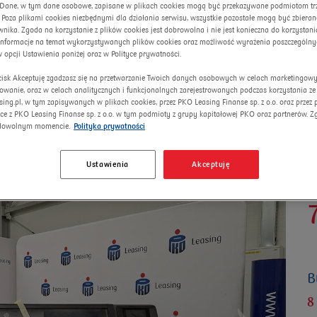
. Dane, w tym dane osobowe, zapisane w plikach cookies mogą być przekazywane podmiotom trze
 Poza plikami cookies niezbędnymi dla działania serwisu, wszystkie pozostałe mogą być zbiera
nika. Zgoda na korzystanie z plików cookies jest dobrowolna i nie jest konieczna do korzystania
informacje na temat wykorzystywanych plików cookies oraz możliwość wyrażenia poszczególny
w opcji Ustawienia poniżej oraz w Polityce prywatności.
ycisk Akceptuję zgadzasz się na przetwarzanie Twoich danych osobowych w celach marketingow
lowanie, oraz w celach analitycznych i funkcjonalnych zarejestrowanych podczas korzystania ze
chine
sing.pl, w tym zapisywanych w plikach cookies, przez PKO Leasing Finanse sp. z o.o. oraz przez
ce z PKO Leasing Finanse sp. z o.o. w tym podmioty z grupy kapitałowej PKO oraz partnerów. 
dowolnym momencie.
Polityka prywatności
Ustawienia
Akceptuję
C
B
8