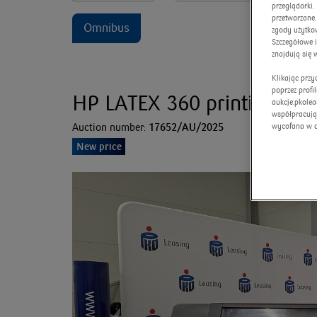
przeglądarki
przetwarzane.
Omnibus
zgody użytkow
Szczegółowe 
znajdują się 
Klikając prz
poprzez profi
HP LATEX 360 printing ma
aukcje.pkolea
współpracują
Auction number:
17652/AU/2025
wycofana w 
New price