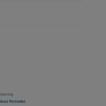
inancing:
ukasz Pastewka