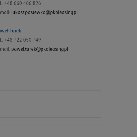
l.: +48
660 466 826
mail:
lukasz.pastewka@pkoleasing.pl
aweł Turek
el.: +48 722 050 749
mail:
pawel.turek@pkoleasing.pl