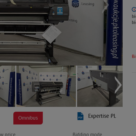
bi
bi
Bi
Expertise PL
Omnibus
w price
Bidding mode