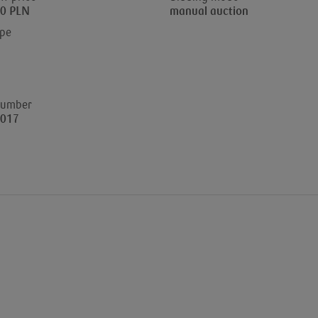
00 PLN
manual auction
ype
number
017