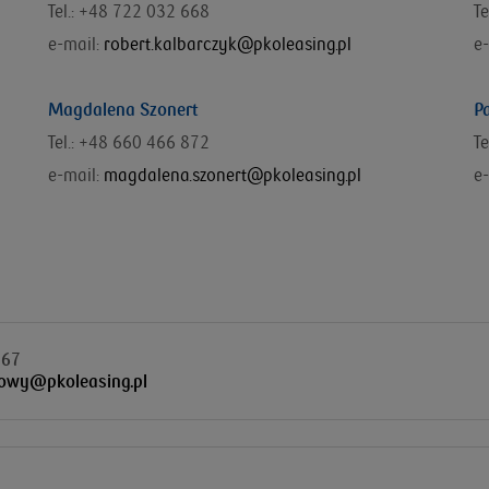
Tel.: +48 722 032 668
Te
e-mail:
robert.kalbarczyk@pkoleasing.pl
e-
Magdalena Szonert
P
Tel.: +48 660 466 872
T
e-mail:
magdalena.szonert@pkoleasing.pl
e-
 67
owy@pkoleasing.pl