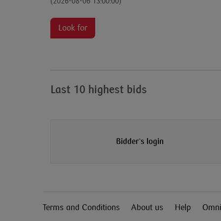
(2026-08-06 13:00:00)
Look for
Last 10 highest bids
Bidder`s login
Terms and Conditions
About us
Help
Omni