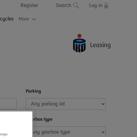
Register
Search
Log in
cycles
More
Parking
Gearbox type
amięci