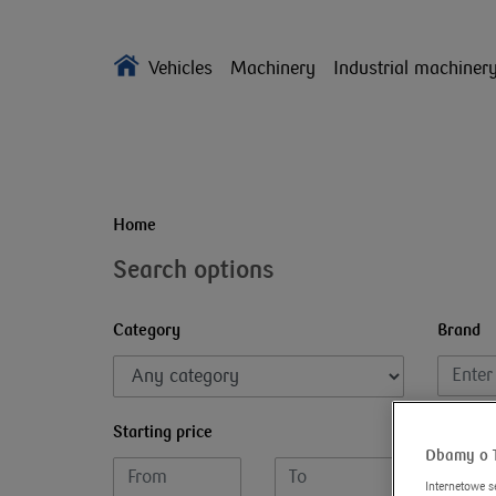
Vehicles
Machinery
Industrial machiner
Home
Search options
Category
Brand
Starting price
Product
Dbamy o 
Internetowe s