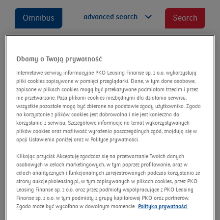
advanced search
Omnibus
Search
Dbamy o Twoją prywatność
Mercedes-benz Vito BlueTEC
Internetowe serwisy informacyjne PKO Leasing Finanse sp. z o.o. wykorzystują
E6d 3.1t Tourer PRO
pliki cookies zapisywane w pamięci przeglądarki. Dane, w tym dane osobowe,
zapisane w plikach cookies mogą być przekazywane podmiotom trzecim i przez
nie przetwarzane. Poza plikami cookies niezbędnymi dla działania serwisu,
Auction number:
12504/AU/2025
wszystkie pozostałe mogą być zbierane na podstawie zgody użytkownika. Zgoda
New price
na korzystanie z plików cookies jest dobrowolna i nie jest konieczna do
korzystania z serwisu. Szczegółowe informacje na temat wykorzystywanych
plików cookies oraz możliwość wyrażenia poszczególnych zgód, znajdują się w
opcji Ustawienia poniżej oraz w Polityce prywatności.
Klikając przycisk Akceptuję zgadzasz się na przetwarzanie Twoich danych
osobowych w celach marketingowych, w tym poprzez profilowanie, oraz w
celach analitycznych i funkcjonalnych zarejestrowanych podczas korzystania ze
strony aukcje.pkoleasing.pl, w tym zapisywanych w plikach cookies, przez PKO
Leasing Finanse sp. z o.o. oraz przez podmioty współpracujące z PKO Leasing
Finanse sp. z o.o. w tym podmioty z grupy kapitałowej PKO oraz partnerów.
Zgoda może być wycofana w dowolnym momencie.
Polityka prywatności