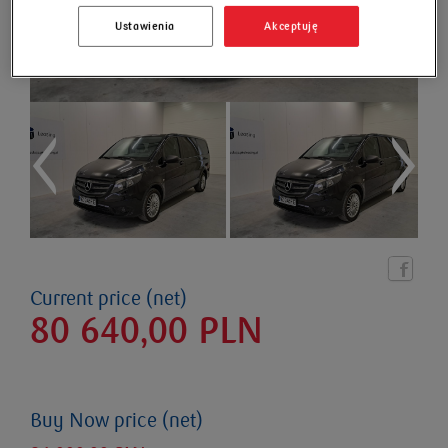
Ustawienia
Akceptuję
Current price (net)
80 640,00
PLN
Buy Now price (net)