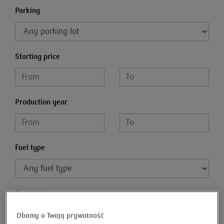
Parking
Starting price
Production year
Fuel type
Gearbox type
Dbamy o Twoją prywatność