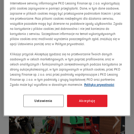
Internetowe serwisy informacyjne PKO Leasing Finanse sp. z o.o. wykorzystują
pliki cookies zapisywane w pamięci przeglądarki. Dane, w tym dane osobowe,
advanced search
Omnibus
Search
zapisane w plikach cookies mogą być przekazywane podmiotom trzecim i przez
nie przetwarzane. Poza plikami cookies niezbędnymi dla działania serwisu,
wszystkie pozostałe mogą być zbierane na podstawie zgody użytkownika. Zgoda
na korzystanie z plików cookies jest dobrowolna i nie jest konieczna do
korzystania z serwisu. Szczegółowe informacje na temat wykorzystywanych
plików cookies oraz możliwość wyrażenia poszczególnych zgód, znajdują się w
Field sprayer BURY PERKOZ
opcji Ustawienia poniżej oraz w Polityce prywatności.
MAX 1900/15
Klikając przycisk Akceptuję zgadzasz się na przetwarzanie Twoich danych
osobowych w celach marketingowych, w tym poprzez profilowanie, oraz w
Auction number:
9760/AU/2025
celach analitycznych i funkcjonalnych zarejestrowanych podczas korzystania ze
strony aukcje.pkoleasing.pl, w tym zapisywanych w plikach cookies, przez PKO
Leasing Finanse sp. z o.o. oraz przez podmioty współpracujące z PKO Leasing
Finanse sp. z o.o. w tym podmioty z grupy kapitałowej PKO oraz partnerów.
Zgoda może być wycofana w dowolnym momencie.
Polityka prywatności
Ustawienia
Akceptuję