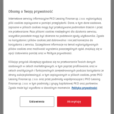
advanced search
Omnibus
Search
Dbamy o Twoją prywatność
Internetowe serwisy informacyjne PKO Leasing Finanse sp. z o.o. wykorzystują
pliki cookies zapisywane w pamięci przeglądarki. Dane, w tym dane osobowe,
zapisane w plikach cookies mogą być przekazywane podmiotom trzecim i przez
nie przetwarzane. Poza plikami cookies niezbędnymi dla działania serwisu,
EPSON WORKFORCE
wszystkie pozostałe mogą być zbierane na podstawie zgody użytkownika. Zgoda
na korzystanie z plików cookies jest dobrowolna i nie jest konieczna do
ENTERPRISE WF-C20750
korzystania z serwisu. Szczegółowe informacje na temat wykorzystywanych
D4TW multifunction printer
plików cookies oraz możliwość wyrażenia poszczególnych zgód, znajdują się w
opcji Ustawienia poniżej oraz w Polityce prywatności.
Auction number:
9523/AU/2025
Klikając przycisk Akceptuję zgadzasz się na przetwarzanie Twoich danych
osobowych w celach marketingowych, w tym poprzez profilowanie, oraz w
New price
celach analitycznych i funkcjonalnych zarejestrowanych podczas korzystania ze
strony aukcje.pkoleasing.pl, w tym zapisywanych w plikach cookies, przez PKO
Leasing Finanse sp. z o.o. oraz przez podmioty współpracujące z PKO Leasing
Finanse sp. z o.o. w tym podmioty z grupy kapitałowej PKO oraz partnerów.
Zgoda może być wycofana w dowolnym momencie.
Polityka prywatności
Ustawienia
Akceptuję