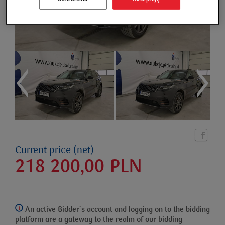
Current price (net)
218 200,00
PLN
An active Bidder`s account and logging on to the bidding
platform
are a gateway to the realm of our bidding