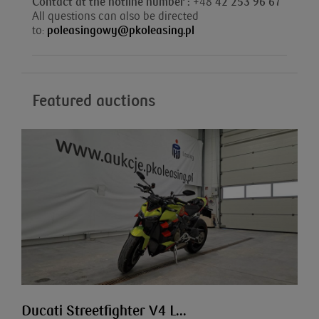
Contact at the hotline number : +
48
42 253 96 67
All questions can also be directed
to:
poleasingowy@pkoleasing.pl
Featured auctions
Ducati Streetfighter V4 L...