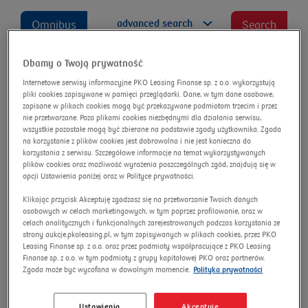
advanced search
Omnibus
Search
Dbamy o Twoją prywatność
Internetowe serwisy informacyjne PKO Leasing Finanse sp. z o.o. wykorzystują
RANGE ROVER VELAR 3.0
pliki cookies zapisywane w pamięci przeglądarki. Dane, w tym dane osobowe,
zapisane w plikach cookies mogą być przekazywane podmiotom trzecim i przez
Diesel MHEV R-Dynamic HSE
nie przetwarzane. Poza plikami cookies niezbędnymi dla działania serwisu,
wszystkie pozostałe mogą być zbierane na podstawie zgody użytkownika. Zgoda
Auction number:
9446/AU/2025
na korzystanie z plików cookies jest dobrowolna i nie jest konieczna do
korzystania z serwisu. Szczegółowe informacje na temat wykorzystywanych
New
plików cookies oraz możliwość wyrażenia poszczególnych zgód, znajdują się w
opcji Ustawienia poniżej oraz w Polityce prywatności.
Klikając przycisk Akceptuję zgadzasz się na przetwarzanie Twoich danych
osobowych w celach marketingowych, w tym poprzez profilowanie, oraz w
celach analitycznych i funkcjonalnych zarejestrowanych podczas korzystania ze
strony aukcje.pkoleasing.pl, w tym zapisywanych w plikach cookies, przez PKO
Leasing Finanse sp. z o.o. oraz przez podmioty współpracujące z PKO Leasing
Finanse sp. z o.o. w tym podmioty z grupy kapitałowej PKO oraz partnerów.
Zgoda może być wycofana w dowolnym momencie.
Polityka prywatności
Ustawienia
Akceptuję