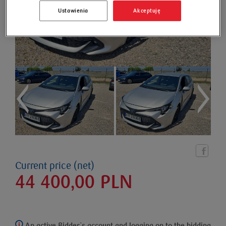
Ustawienia
Akceptuję
Current price (net)
44 400,00
PLN
An active Bidder`s account and logging on to the bidding