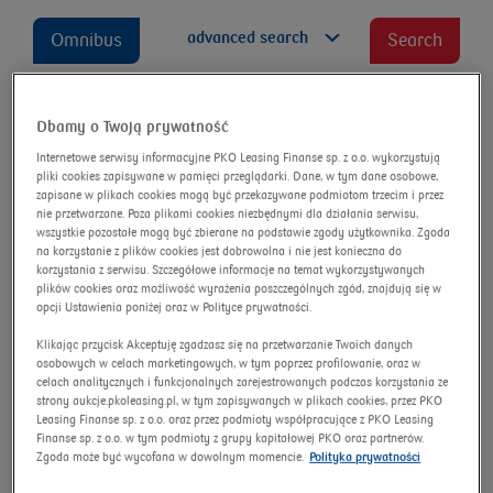
advanced search
Omnibus
Search
Dbamy o Twoją prywatność
Toyota Corolla 1.8 Hybrid
Internetowe serwisy informacyjne PKO Leasing Finanse sp. z o.o. wykorzystują
pliki cookies zapisywane w pamięci przeglądarki. Dane, w tym dane osobowe,
Active e-CVT Oświadczenie o
zapisane w plikach cookies mogą być przekazywane podmiotom trzecim i przez
utracie DR
nie przetwarzane. Poza plikami cookies niezbędnymi dla działania serwisu,
wszystkie pozostałe mogą być zbierane na podstawie zgody użytkownika. Zgoda
na korzystanie z plików cookies jest dobrowolna i nie jest konieczna do
Auction number:
9406/AU/2024
korzystania z serwisu. Szczegółowe informacje na temat wykorzystywanych
New
plików cookies oraz możliwość wyrażenia poszczególnych zgód, znajdują się w
opcji Ustawienia poniżej oraz w Polityce prywatności.
Klikając przycisk Akceptuję zgadzasz się na przetwarzanie Twoich danych
osobowych w celach marketingowych, w tym poprzez profilowanie, oraz w
celach analitycznych i funkcjonalnych zarejestrowanych podczas korzystania ze
strony aukcje.pkoleasing.pl, w tym zapisywanych w plikach cookies, przez PKO
Leasing Finanse sp. z o.o. oraz przez podmioty współpracujące z PKO Leasing
Finanse sp. z o.o. w tym podmioty z grupy kapitałowej PKO oraz partnerów.
Zgoda może być wycofana w dowolnym momencie.
Polityka prywatności