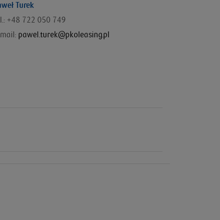
aweł Turek
el.: +48 722 050 749
mail:
pawel.turek@pkoleasing.pl