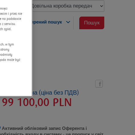
amięci
cim i przez nie
ne na podstawie
розширений пошук
Пошук
 z serwisu.
ch zgód,
ych, w tym
 strony
 podmioty
Zgoda może być
ктуальна ціна (ціна без ПДВ)
199 100,00
PLN
Активний обліковий запис Оферента і
еобхідність входу в систему
- це пропуск у світ