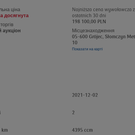
льна ціна
Najniższa cena wywoławcza z
а досягнута
ostatnich 30 dni
198 100,00 PLN
торгів
 аукціон
Місцезнаходження
05-600 Grójec, Słomczyn Me
10
Показати на карті
2021-12-02
M
2
 km
4395 ccm