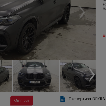
т
В
Е
Експертиза DEKRA
Omnibus