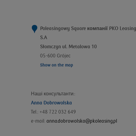
Poleasingowy Square компанії
PKO Leasin
S.A
Słomczyn ul. Metalowa 10
05-600 Grójec
Show on the map
Наші консультанти::
Anna Dobrowolska
Tel.: +48 722 032 649
e-mail:
anna.dobrowolska@pkoleasing.pl