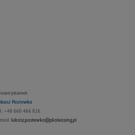
інансування
:
ukasz Pastewka
l.: +48
660 466 826
mail:
lukasz.pastewka@pkoleasing.pl