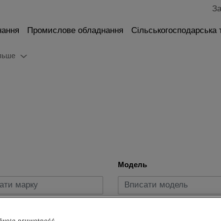
За
нання
Промислове обладнання
Сільськогосподарська 
льше
Модель
пуску
Вид пального