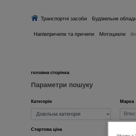
Транспортні засоби
Будівельне облад
Напівпричепи та причепи
Мотоцикли
бі
головна сторінка
Параметри пошуку
Категорія
Марка
Стартова ціна
Рік ви