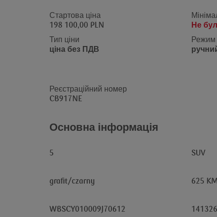
Стартова ціна
Мініма
198 100,00 PLN
Не бул
Тип ціни
Режим 
ціна без ПДВ
ручний
Реєстраційний номер
CB917NE
Основна інформація
5
SUV
grafit/czarny
625 K
WBSCY010009J70612
141326