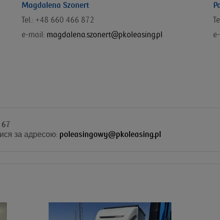
Magdalena Szonert
P
Tel.: +48 660 466 872
T
e-mail:
magdalena.szonert@pkoleasing.pl
e-
 67
ися за адресою:
poleasingowy@pkoleasing.pl