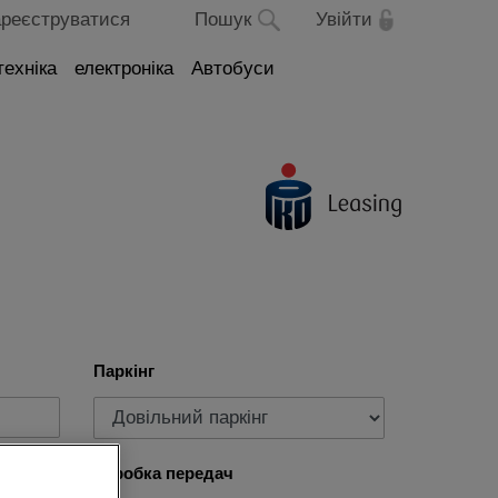
реєструватися
Пошук
Увійти
техніка
електроніка
Автобуси
Паркінг
Коробка передач