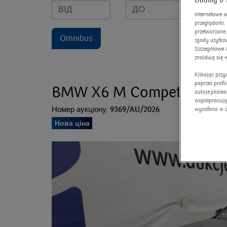
Dbamy o 
Internetowe s
przeglądarki
przetwarzane.
Omnibus
zgody użytkow
Szczegółowe 
znajdują się 
Klikając prz
poprzez profi
BMW X6 M Competition
aukcje.pkolea
współpracują
Номер аукціону:
9369/AU/2026
wycofana w 
Нова ціна