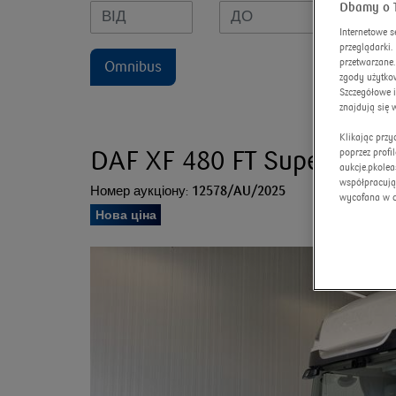
Dbamy o 
Internetowe s
przeglądarki
przetwarzane.
Omnibus
zgody użytkow
Szczegółowe 
znajdują się 
Klikając prz
DAF XF 480 FT Super Spac
poprzez profi
aukcje.pkolea
współpracują
Номер аукціону:
12578/AU/2025
wycofana w 
Нова ціна