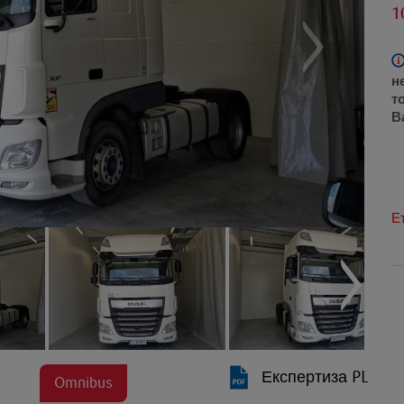
1
н
т
В
Е
Експертиза PL
Omnibus