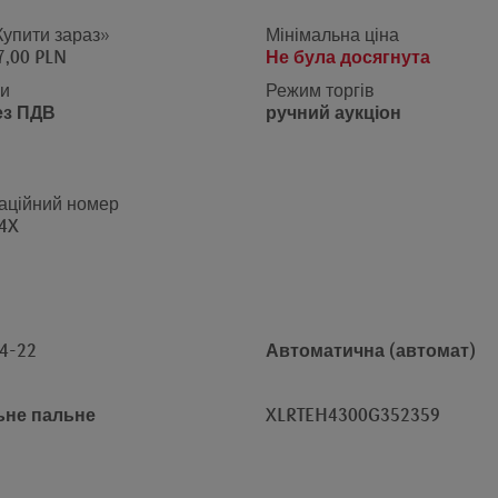
Купити зараз»
Мінімальна ціна
7,00 PLN
Не була досягнута
ни
Режим торгів
ез ПДВ
ручний аукціон
аційний номер
4X
4-22
Автоматична (автомат)
ьне пальне
XLRTEH4300G352359