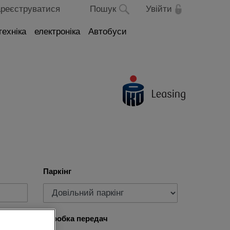
реєструватися
Пошук
Увійти
техніка
електроніка
Автобуси
Паркінг
Коробка передач