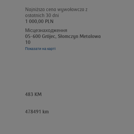
Najniższa cena wywoławcza z
ostatnich 30 dni
1 000,00 PLN
Місцезнаходження
05-600 Grójec, Słomczyn Metalowa
10
Показати на карті
483 KM
478491 km