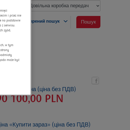
amięci
cim i przez nie
ne na podstawie
розширений пошук
Пошук
 z serwisu.
ch zgód,
ych, w tym
 strony
 podmioty
Zgoda może być
ктуальна ціна (ціна без ПДВ)
90 100,00
PLN
іна «Купити зараз» (ціна без ПДВ)