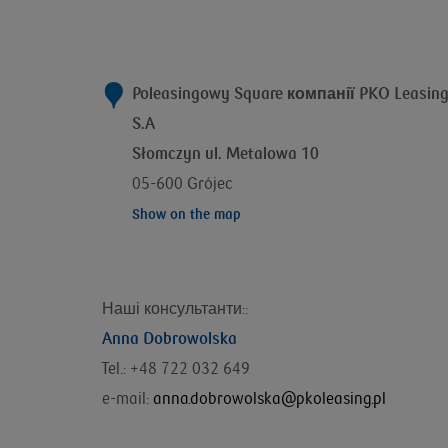
Poleasingowy Square компанії
PKO Leasin
S.A
Słomczyn ul. Metalowa 10
05-600 Grójec
Show on the map
Наші консультанти::
Anna Dobrowolska
Tel.: +48 722 032 649
e-mail:
anna.dobrowolska@pkoleasing.pl