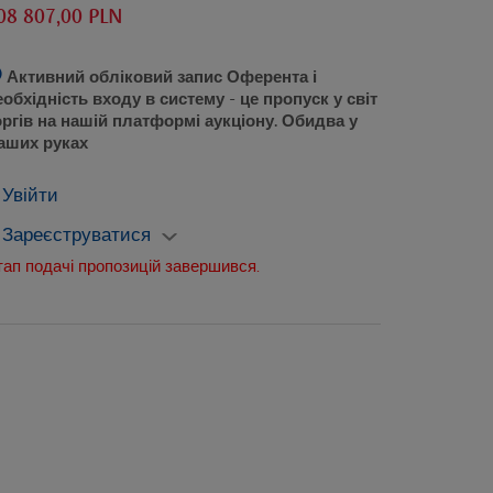
08 807,00 PLN
Активний обліковий запис Оферента і
еобхідність входу в систему
- це пропуск у світ
оргів на нашій платформі аукціону. Обидва у
аших руках
Увійти
Зареєструватися
тап подачі пропозицій завершився.