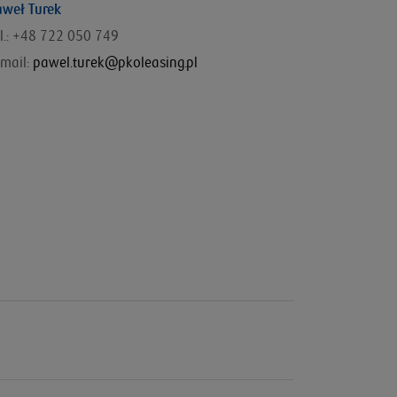
aweł Turek
el.: +48 722 050 749
mail:
pawel.turek@pkoleasing.pl