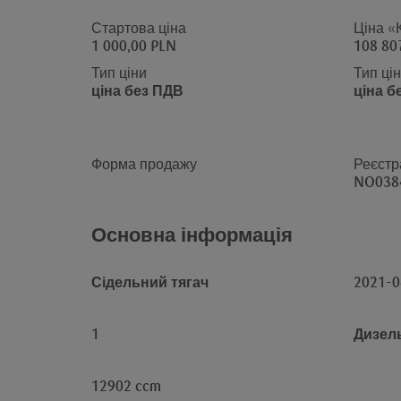
Стартова ціна
Ціна «
1 000,00 PLN
108 80
Тип ціни
Тип ці
ціна без ПДВ
ціна б
Форма продажу
Реєстр
NO038
Основна інформація
Сідельний тягач
2021-0
1
Дизел
12902 ccm