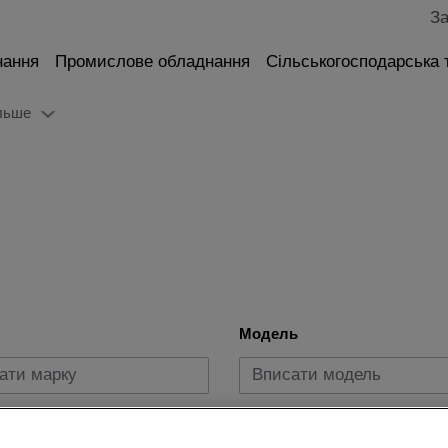
За
нання
Промислове обладнання
Сільськогосподарська 
льше
Модель
пуску
Вид пального