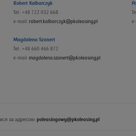
Robert Kalbarczyk
P
Tel.: +48 722 032 668
T
e-mail:
robert.kalbarczyk@pkoleasing.pl
e-
Magdalena Szonert
Tel.: +48 660 466 872
e-mail:
magdalena.szonert@pkoleasing.pl
ися за адресою:
poleasingowy@pkoleasing.pl