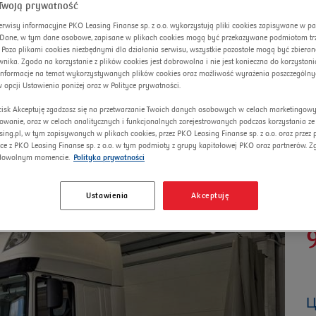
Twoją prywatność
erwisy informacyjne PKO Leasing Finanse sp. z o.o. wykorzystują pliki cookies zapisywane w p
. Dane, w tym dane osobowe, zapisane w plikach cookies mogą być przekazywane podmiotom trze
 Poza plikami cookies niezbędnymi dla działania serwisu, wszystkie pozostałe mogą być zbiera
nika. Zgoda na korzystanie z plików cookies jest dobrowolna i nie jest konieczna do korzystania
informacje na temat wykorzystywanych plików cookies oraz możliwość wyrażenia poszczególny
w opcji Ustawienia poniżej oraz w Polityce prywatności.
ycisk Akceptuję zgadzasz się na przetwarzanie Twoich danych osobowych w celach marketingow
e Cab E6 21.0t
lowanie, oraz w celach analitycznych i funkcjonalnych zarejestrowanych podczas korzystania ze
sing.pl, w tym zapisywanych w plikach cookies, przez PKO Leasing Finanse sp. z o.o. oraz przez
ce z PKO Leasing Finanse sp. z o.o. w tym podmioty z grupy kapitałowej PKO oraz partnerów. 
dowolnym momencie.
Polityka prywatności
Ustawienia
Akceptuję
А
Ц