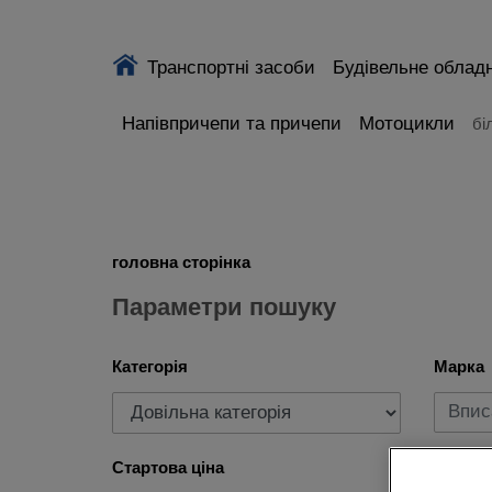
Транспортні засоби
Будівельне облад
Напівпричепи та причепи
Мотоцикли
бі
головна сторінка
Параметри пошуку
Категорія
Марка
Стартова ціна
Рік ви