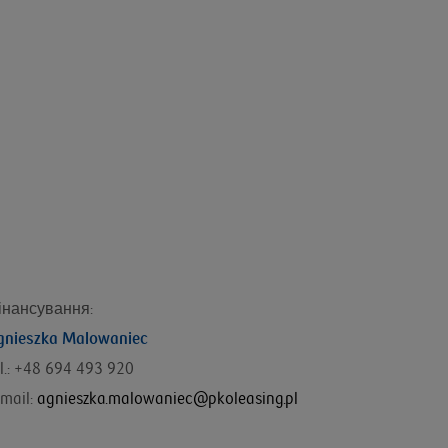
інансування
:
gnieszka Malowaniec
l.: +48
694 493 920
mail:
agnieszka.malowaniec@pkoleasing.pl