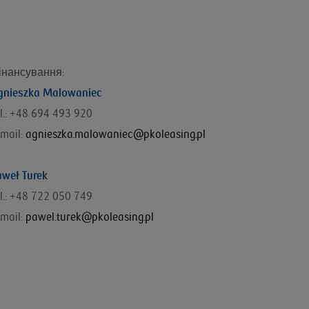
інансування
:
gnieszka Malowaniec
l.: +48
694 493 920
mail:
agnieszka.malowaniec@pkoleasing.pl
aweł Turek
el.: +48 722 050 749
mail:
pawel.turek@pkoleasing.pl