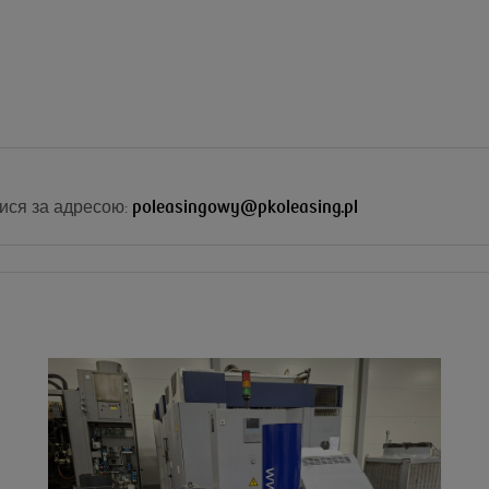
ися за адресою:
poleasingowy@pkoleasing.pl