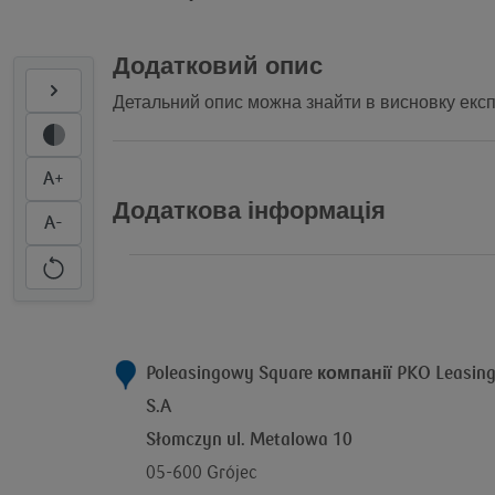
Додатковий опис
Детальний опис можна знайти в висновку експ
A+
Додаткова інформація
A-
Poleasingowy Square компанії
PKO Leasin
S.A
Słomczyn ul. Metalowa 10
05-600 Grójec