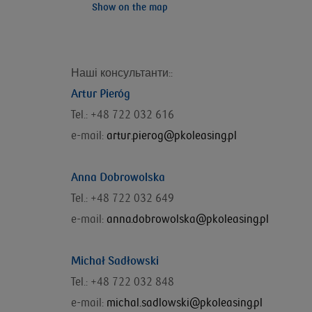
Show on the map
Наші консультанти::
Artur Pieróg
Tel.: +48 722 032 616
e-mail:
artur.pierog@pkoleasing.pl
Anna Dobrowolska
Tel.: +48 722 032 649
e-mail:
anna.dobrowolska@pkoleasing.pl
Michał Sadłowski
Tel.: +48 722 032 848
e-mail:
michal.sadlowski@pkoleasing.pl