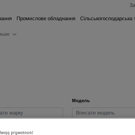
За
нання
Промислове обладнання
Сільськогосподарська 
льше
Модель
пуску
Вид пального
Twoją prywatność