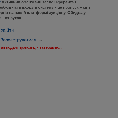
Активний обліковий запис Оферента і
еобхідність входу в систему
- це пропуск у світ
оргів на нашій платформі аукціону. Обидва у
аших руках
Увійти
Зареєструватися
тап подачі пропозицій завершився.