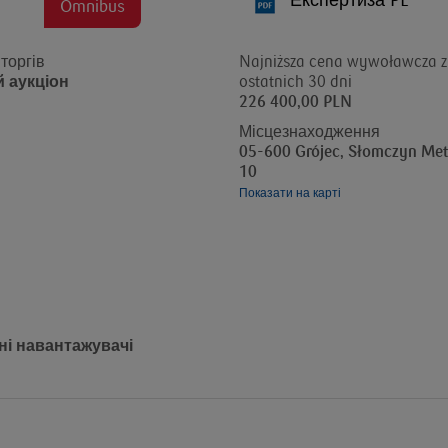
Експертиза PL
Omnibus
торгів
Najniższa cena wywoławcza z
 аукціон
ostatnich 30 dni
226 400,00 PLN
Місцезнаходження
05-600 Grójec, Słomczyn Me
10
Показати на карті
і навантажувачі