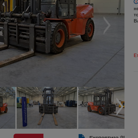
н
т
В
Е