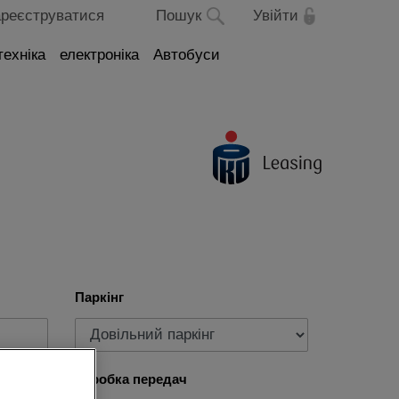
реєструватися
Пошук
Увійти
техніка
електроніка
Автобуси
Паркінг
Коробка передач