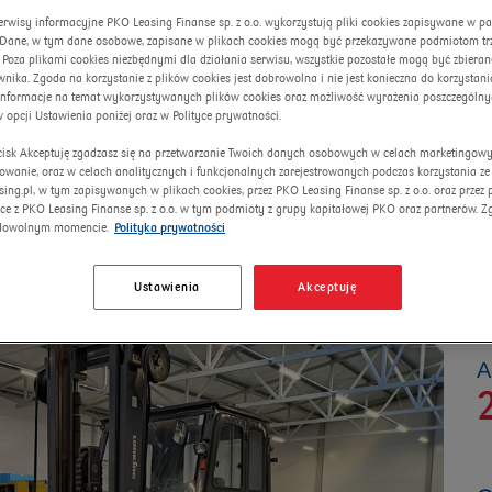
erwisy informacyjne PKO Leasing Finanse sp. z o.o. wykorzystują pliki cookies zapisywane w p
. Dane, w tym dane osobowe, zapisane w plikach cookies mogą być przekazywane podmiotom trze
 Poza plikami cookies niezbędnymi dla działania serwisu, wszystkie pozostałe mogą być zbiera
nika. Zgoda na korzystanie z plików cookies jest dobrowolna i nie jest konieczna do korzystania
informacje na temat wykorzystywanych plików cookies oraz możliwość wyrażenia poszczególny
w opcji Ustawienia poniżej oraz w Polityce prywatności.
ycisk Akceptuję zgadzasz się na przetwarzanie Twoich danych osobowych w celach marketingow
lowanie, oraz w celach analitycznych i funkcjonalnych zarejestrowanych podczas korzystania ze
 LONKING
sing.pl, w tym zapisywanych w plikach cookies, przez PKO Leasing Finanse sp. z o.o. oraz przez
ce z PKO Leasing Finanse sp. z o.o. w tym podmioty z grupy kapitałowej PKO oraz partnerów. 
dowolnym momencie.
Polityka prywatności
Ustawienia
Akceptuję
А