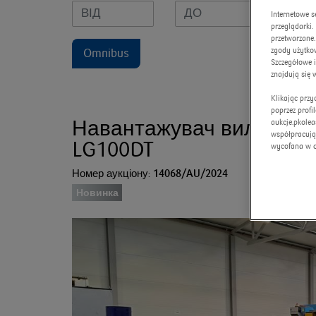
Internetowe s
przeglądarki
przetwarzane.
zgody użytkow
Omnibus
Szczegółowe 
znajdują się 
Klikając prz
poprzez profi
Навантажувач вилковий
aukcje.pkolea
współpracują
LG100DT
wycofana w 
Номер аукціону:
14068/AU/2024
Новинка