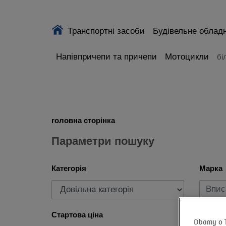
Транспортні засоби
Будівельне облад
Напівпричепи та причепи
Мотоцикли
бі
головна сторінка
Параметри пошуку
Категорія
Марка
Стартова ціна
Рік ви
Dbamy o 