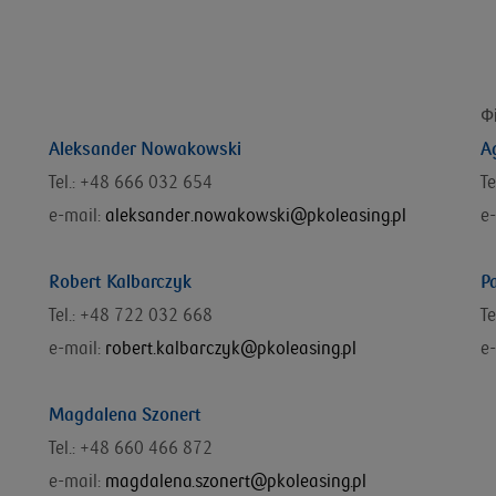
Ф
Aleksander Nowakowski
A
Tel.: +48 666 032 654
Te
e-mail:
aleksander.nowakowski@pkoleasing.pl
e-
Robert Kalbarczyk
P
Tel.: +48 722 032 668
T
e-mail:
robert.kalbarczyk@pkoleasing.pl
e-
Magdalena Szonert
Tel.: +48 660 466 872
e-mail:
magdalena.szonert@pkoleasing.pl