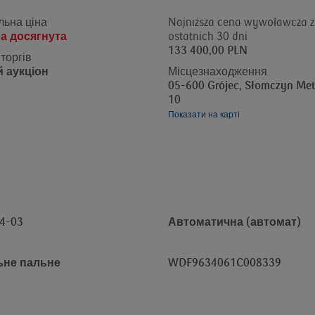
льна ціна
Najniższa cena wywoławcza z
а досягнута
ostatnich 30 dni
133 400,00 PLN
торгів
 аукціон
Місцезнаходження
05-600 Grójec, Słomczyn Me
10
Показати на карті
4-03
Автоматична (автомат)
ьне пальне
WDF9634061C008339