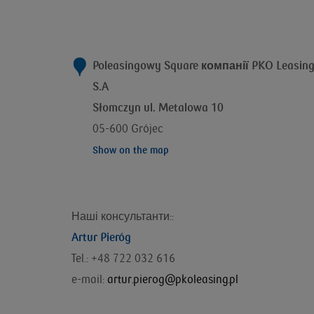
Poleasingowy Square компанії
PKO Leasin
S.A
Słomczyn ul. Metalowa 10
05-600 Grójec
Show on the map
Наші консультанти::
Artur Pieróg
Tel.: +48 722 032 616
e-mail:
artur.pierog@pkoleasing.pl