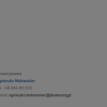
інансування
:
gnieszka Malowaniec
l.: +48
694 493 920
mail:
agnieszka.malowaniec@pkoleasing.pl