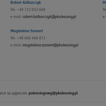
Robert Kalbarczyk
P
Tel.: +48 722 032 668
T
e-mail:
robert.kalbarczyk@pkoleasing.pl
e-
Magdalena Szonert
Tel.: +48 660 466 872
e-mail:
magdalena.szonert@pkoleasing.pl
ися за адресою:
poleasingowy@pkoleasing.pl