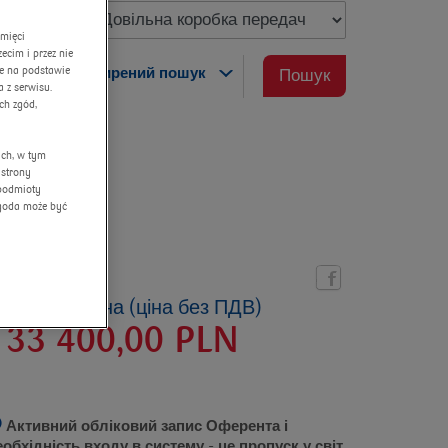
amięci
cim i przez nie
ne na podstawie
розширений пошук
Пошук
 z serwisu.
ch zgód,
ych, w tym
 strony
 podmioty
Zgoda może być
ктуальна ціна (ціна без ПДВ)
133 400,00
PLN
Активний обліковий запис Оферента і
еобхідність входу в систему
- це пропуск у світ