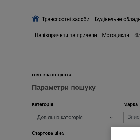
Транспортні засоби
Будівельне облад
Напівпричепи та причепи
Мотоцикли
бі
головна сторінка
Параметри пошуку
Категорія
Марка
Стартова ціна
Рік ви