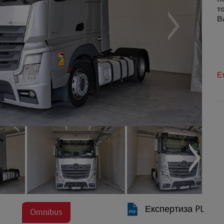
т
В
Е
Експертиза PL
Omnibus