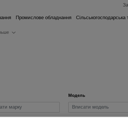
За
нання
Промислове обладнання
Сільськогосподарська 
льше
Модель
пуску
Вид пального