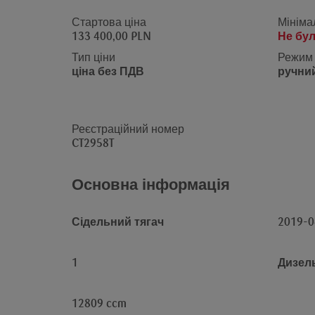
Стартова ціна
Мініма
133 400,00 PLN
Не бул
Тип ціни
Режим 
ціна без ПДВ
ручний
Реєстраційний номер
CT2958T
Основна інформація
Сідельний тягач
2019-0
1
Дизел
12809 ccm