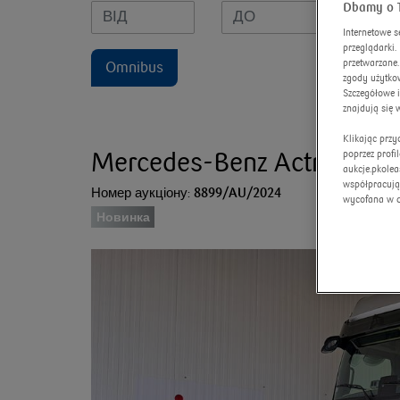
Dbamy o 
Internetowe s
przeglądarki
przetwarzane.
Omnibus
zgody użytkow
Szczegółowe 
znajdują się 
Klikając prz
Mercedes-Benz Actros E6 1
poprzez profi
aukcje.pkolea
współpracują
Номер аукціону:
8899/AU/2024
wycofana w 
Новинка