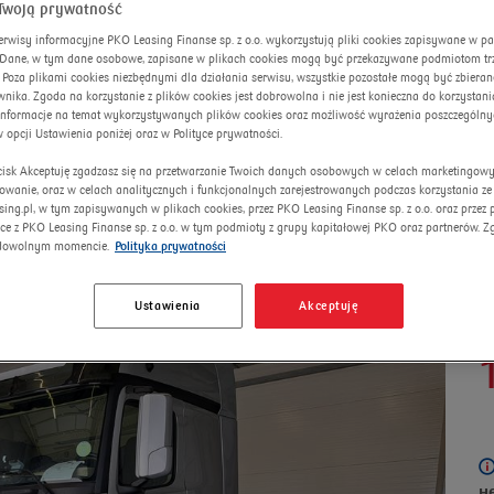
Twoją prywatność
erwisy informacyjne PKO Leasing Finanse sp. z o.o. wykorzystują pliki cookies zapisywane w p
. Dane, w tym dane osobowe, zapisane w plikach cookies mogą być przekazywane podmiotom trze
 Poza plikami cookies niezbędnymi dla działania serwisu, wszystkie pozostałe mogą być zbiera
nika. Zgoda na korzystanie z plików cookies jest dobrowolna i nie jest konieczna do korzystania
informacje na temat wykorzystywanych plików cookies oraz możliwość wyrażenia poszczególny
w opcji Ustawienia poniżej oraz w Polityce prywatności.
ycisk Akceptuję zgadzasz się na przetwarzanie Twoich danych osobowych w celach marketingow
8.0t
lowanie, oraz w celach analitycznych i funkcjonalnych zarejestrowanych podczas korzystania ze
sing.pl, w tym zapisywanych w plikach cookies, przez PKO Leasing Finanse sp. z o.o. oraz przez
ce z PKO Leasing Finanse sp. z o.o. w tym podmioty z grupy kapitałowej PKO oraz partnerów. 
dowolnym momencie.
Polityka prywatności
Ustawienia
Akceptuję
А
н