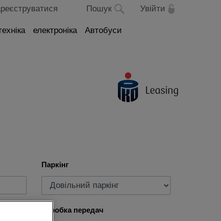
реєструватися
Пошук
Увійти
техніка
електроніка
Автобуси
Паркінг
Коробка передач