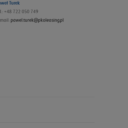
aweł Turek
el.: +48 722 050 749
mail:
pawel.turek@pkoleasing.pl