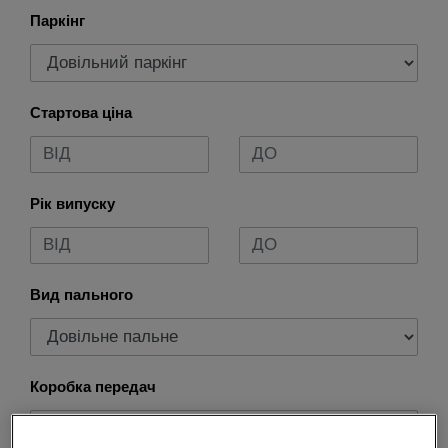
Паркінг
Стартова ціна
Рік випуску
Вид пального
Коробка передач