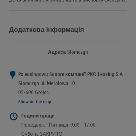
Детальний опис можна знайти в висновку експерта.
Додаткова інформація
Адреса
Słomczyn
Poleasingowy Square компанії
PKO Leasing S.A
Słomczyn ul. Metalowa 10
05-600 Grójec
Show on the map
Години праці:
Понеділок - Пятниця: 9:00 - 17:00
Субота: ЗАКРИТО