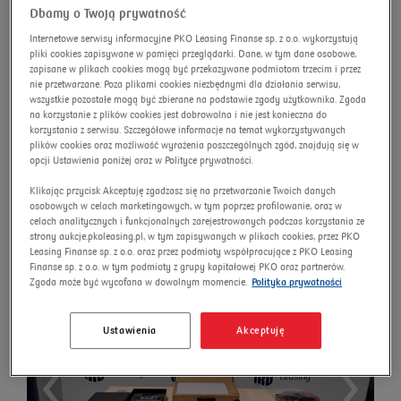
Dbamy o Twoją prywatność
розширений пошук
Omnibus
Пошук
Internetowe serwisy informacyjne PKO Leasing Finanse sp. z o.o. wykorzystują
pliki cookies zapisywane w pamięci przeglądarki. Dane, w tym dane osobowe,
zapisane w plikach cookies mogą być przekazywane podmiotom trzecim i przez
nie przetwarzane. Poza plikami cookies niezbędnymi dla działania serwisu,
wszystkie pozostałe mogą być zbierane na podstawie zgody użytkownika. Zgoda
na korzystanie z plików cookies jest dobrowolna i nie jest konieczna do
Система Body EMS
korzystania z serwisu. Szczegółowe informacje na temat wykorzystywanych
РЕВОЛЮЦІЯ
plików cookies oraz możliwość wyrażenia poszczególnych zgód, znajdują się w
opcji Ustawienia poniżej oraz w Polityce prywatności.
Номер аукціону:
3270/AU/2025
Klikając przycisk Akceptuję zgadzasz się na przetwarzanie Twoich danych
osobowych w celach marketingowych, w tym poprzez profilowanie, oraz w
Нова ціна
celach analitycznych i funkcjonalnych zarejestrowanych podczas korzystania ze
strony aukcje.pkoleasing.pl, w tym zapisywanych w plikach cookies, przez PKO
Leasing Finanse sp. z o.o. oraz przez podmioty współpracujące z PKO Leasing
Finanse sp. z o.o. w tym podmioty z grupy kapitałowej PKO oraz partnerów.
Zgoda może być wycofana w dowolnym momencie.
Polityka prywatności
Ustawienia
Akceptuję