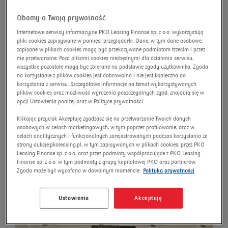
розширений пошук
Dbamy o Twoją prywatność
Omnibus
Пошук
Internetowe serwisy informacyjne PKO Leasing Finanse sp. z o.o. wykorzystują
pliki cookies zapisywane w pamięci przeglądarki. Dane, w tym dane osobowe,
zapisane w plikach cookies mogą być przekazywane podmiotom trzecim i przez
nie przetwarzane. Poza plikami cookies niezbędnymi dla działania serwisu,
wszystkie pozostałe mogą być zbierane na podstawie zgody użytkownika. Zgoda
Цифровий тахограф VDO
na korzystanie z plików cookies jest dobrowolna i nie jest konieczna do
версії G2V2
korzystania z serwisu. Szczegółowe informacje na temat wykorzystywanych
plików cookies oraz możliwość wyrażenia poszczególnych zgód, znajdują się w
opcji Ustawienia poniżej oraz w Polityce prywatności.
Номер аукціону:
18305/AU/2025
Нова ціна
Klikając przycisk Akceptuję zgadzasz się na przetwarzanie Twoich danych
osobowych w celach marketingowych, w tym poprzez profilowanie, oraz w
celach analitycznych i funkcjonalnych zarejestrowanych podczas korzystania ze
strony aukcje.pkoleasing.pl, w tym zapisywanych w plikach cookies, przez PKO
Leasing Finanse sp. z o.o. oraz przez podmioty współpracujące z PKO Leasing
Finanse sp. z o.o. w tym podmioty z grupy kapitałowej PKO oraz partnerów.
Zgoda może być wycofana w dowolnym momencie.
Polityka prywatności
Ustawienia
Akceptuję