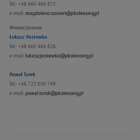
Tel.: +48 660 466 872
e-mail:
magdalena.szonert@pkoleasing.pl
Фінансування
:
Łukasz Pastewka
Tel.: +48
660 466 826
e-mail:
lukasz.pastewka@pkoleasing.pl
Paweł Turek
Tel.: +48 722 050 749
e-mail:
pawel.turek@pkoleasing.pl