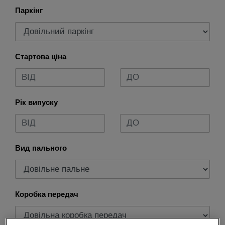
Паркінг
Стартова ціна
Рік випуску
Вид пального
Коробка передач