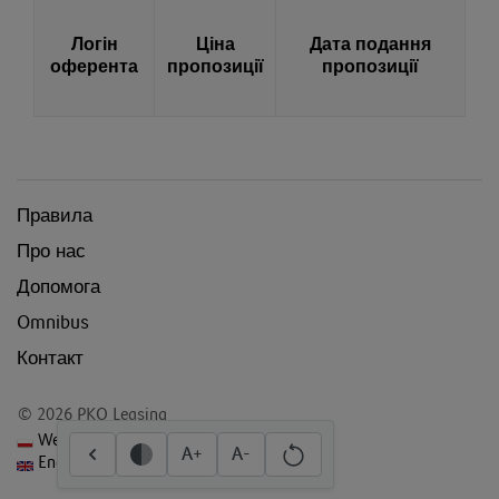
Логін
Ціна
Дата подання
оферента
пропозиції
пропозиції
Правила
Про нас
Допомога
Omnibus
Контакт
© 2026 PKO Leasing
Wersja polska
A+
A-
English Version