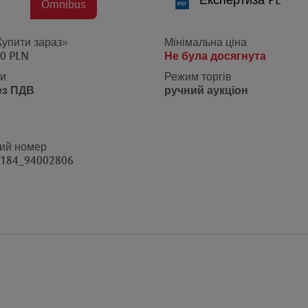
Експертиза PL
Omnibus
Купити зараз»
Мінімальна ціна
00 PLN
Не була досягнута
ни
Режим торгів
ез ПДВ
ручний аукціон
ий номер
184_94002806