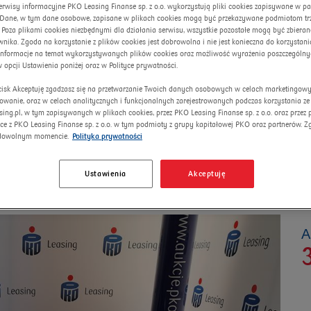
erwisy informacyjne PKO Leasing Finanse sp. z o.o. wykorzystują pliki cookies zapisywane w p
. Dane, w tym dane osobowe, zapisane w plikach cookies mogą być przekazywane podmiotom trze
 Poza plikami cookies niezbędnymi dla działania serwisu, wszystkie pozostałe mogą być zbiera
nika. Zgoda na korzystanie z plików cookies jest dobrowolna i nie jest konieczna do korzystania
informacje na temat wykorzystywanych plików cookies oraz możliwość wyrażenia poszczególny
w opcji Ustawienia poniżej oraz w Polityce prywatności.
ycisk Akceptuję zgadzasz się na przetwarzanie Twoich danych osobowych w celach marketingow
lowanie, oraz w celach analitycznych i funkcjonalnych zarejestrowanych podczas korzystania ze
sing.pl, w tym zapisywanych w plikach cookies, przez PKO Leasing Finanse sp. z o.o. oraz przez
MAG DC-Pro 25-
ce z PKO Leasing Finanse sp. z o.o. w tym podmioty z grupy kapitałowej PKO oraz partnerów. 
dowolnym momencie.
Polityka prywatności
Ustawienia
Akceptuję
А