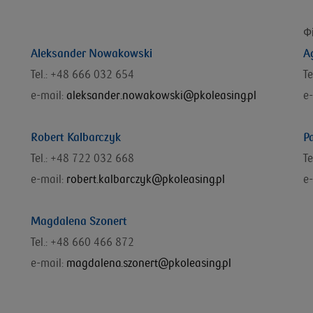
Ф
Aleksander Nowakowski
A
Tel.: +48 666 032 654
Te
e-mail:
aleksander.nowakowski@pkoleasing.pl
e-
Robert Kalbarczyk
P
Tel.: +48 722 032 668
T
e-mail:
robert.kalbarczyk@pkoleasing.pl
e-
Magdalena Szonert
Tel.: +48 660 466 872
e-mail:
magdalena.szonert@pkoleasing.pl