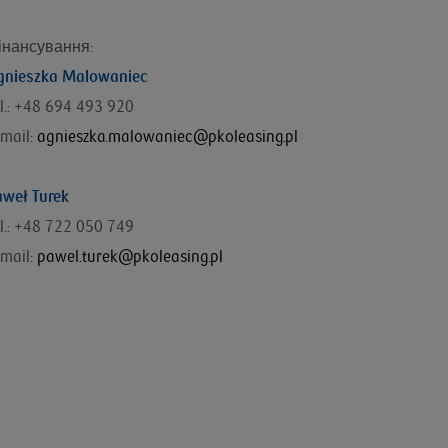
інансування
:
gnieszka Malowaniec
l.: +48
694 493 920
mail:
agnieszka.malowaniec@pkoleasing.pl
aweł Turek
el.: +48 722 050 749
mail:
pawel.turek@pkoleasing.pl