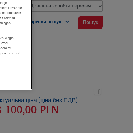
amięci
cim i przez nie
ne na podstawie
 z serwisu.
розширений пошук
Пошук
ch zgód,
ych, w tym
 strony
 podmioty
Zgoda może być
ктуальна ціна (ціна без ПДВ)
3 100,00
PLN