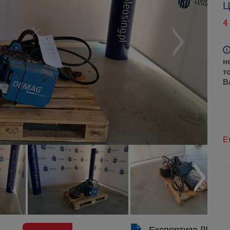
Ц
4
н
т
В
Е