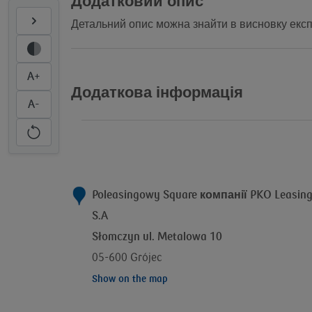
Додатковий опис
Детальний опис можна знайти в висновку експ
A+
Додаткова інформація
A-
Poleasingowy Square компанії
PKO Leasin
S.A
Słomczyn ul. Metalowa 10
05-600 Grójec
Show on the map