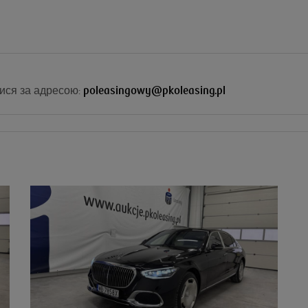
ися за адресою:
poleasingowy@pkoleasing.pl