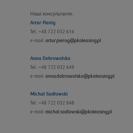
Наші консультанти::
Artur Pieróg
Tel.: +48 722 032 616
e-mail:
artur.pierog@pkoleasing.pl
Anna Dobrowolska
Tel.: +48 722 032 649
e-mail:
anna.dobrowolska@pkoleasing.pl
Michał Sadłowski
Tel.: +48 722 032 848
e-mail:
michal.sadlowski@pkoleasing.pl