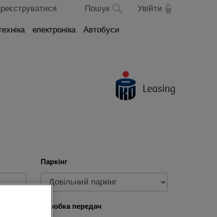
реєструватися
Пошук
Увійти
техніка
електроніка
Автобуси
Паркінг
Коробка передач