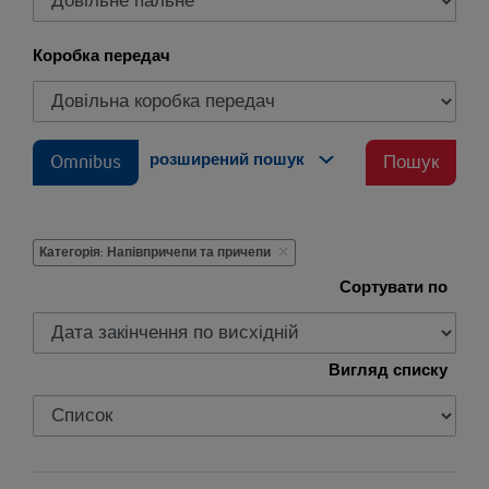
Коробка передач
розширений пошук
Omnibus
Пошук
Категорія: Напівпричепи та причепи
Сортувати по
Вигляд списку