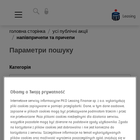
головна сторінка
усі публічні акції
напівпричепи та причепи
Параметри пошуку
Категорія
Dbamy o Twoją prywatność
Підкатегорія
Internetowe serwisy informacyjne PKO Leasing Finanse sp. z o.o. wykorzystują
pliki cookies zapisywane w pamięci przeglądarki. Dane, w tym dane osobowe,
zapisane w plikach cookies mogą być przekazywane podmiotom trzecim i przez
nie przetwarzane. Poza plikami cookies niezbędnymi dla działania serwisu,
wszystkie pozostałe mogą być zbierane na podstawie zgody użytkownika. Zgoda
Марка
na korzystanie z plików cookies jest dobrowolna i nie jest konieczna do
korzystania z serwisu. Szczegółowe informacje na temat wykorzystywanych
plików cookies oraz możliwość wyrażenia poszczególnych zgód, znajdują się w