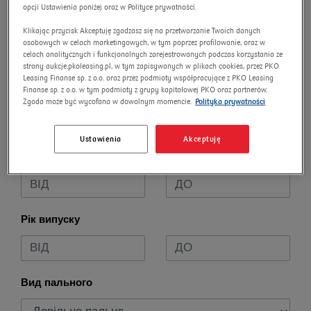
opcji Ustawienia poniżej oraz w Polityce prywatności.
Модель
Klikając przycisk Akceptuję zgadzasz się na przetwarzanie Twoich danych
osobowych w celach marketingowych, w tym poprzez profilowanie, oraz w
celach analitycznych i funkcjonalnych zarejestrowanych podczas korzystania ze
strony aukcje.pkoleasing.pl, w tym zapisywanych w plikach cookies, przez PKO
Leasing Finanse sp. z o.o. oraz przez podmioty współpracujące z PKO Leasing
Finanse sp. z o.o. w tym podmioty z grupy kapitałowej PKO oraz partnerów.
Паркінг
Zgoda może być wycofana w dowolnym momencie.
Polityka prywatności
Ustawienia
Akceptuję
Стартова ціна
Рік випуску
Вид пального