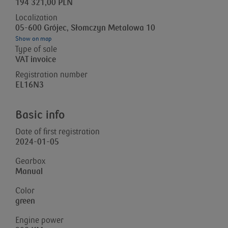
194 321,00 PLN
Localization
05-600 Grójec, Słomczyn Metalowa 10
Show on map
Type of sale
VAT invoice
Registration number
EL16N3
Basic info
Date of first registration
2024-01-05
Gearbox
Manual
Color
green
Engine power