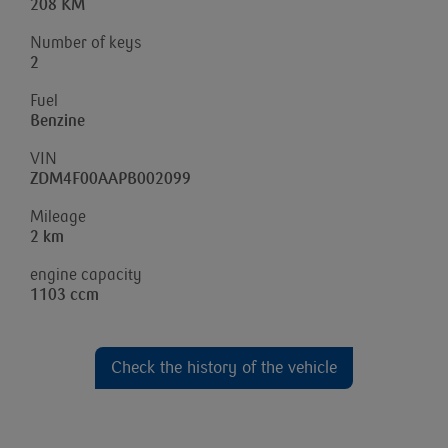
208 KM
Number of keys
2
Fuel
Benzine
VIN
ZDM4F00AAPB002099
Mileage
2 km
engine capacity
1103 ccm
Check the history of the vehicle