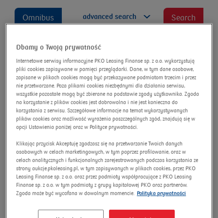
advanced search
Omnibus
Search
Dbamy o Twoją prywatność
Internetowe serwisy informacyjne PKO Leasing Finanse sp. z o.o. wykorzystują
Ducati Streetfighter V4
pliki cookies zapisywane w pamięci przeglądarki. Dane, w tym dane osobowe,
zapisane w plikach cookies mogą być przekazywane podmiotom trzecim i przez
Lamborghini
nie przetwarzane. Poza plikami cookies niezbędnymi dla działania serwisu,
wszystkie pozostałe mogą być zbierane na podstawie zgody użytkownika. Zgoda
Auction number:
10314/AU/2026
na korzystanie z plików cookies jest dobrowolna i nie jest konieczna do
korzystania z serwisu. Szczegółowe informacje na temat wykorzystywanych
plików cookies oraz możliwość wyrażenia poszczególnych zgód, znajdują się w
opcji Ustawienia poniżej oraz w Polityce prywatności.
Klikając przycisk Akceptuję zgadzasz się na przetwarzanie Twoich danych
osobowych w celach marketingowych, w tym poprzez profilowanie, oraz w
celach analitycznych i funkcjonalnych zarejestrowanych podczas korzystania ze
strony aukcje.pkoleasing.pl, w tym zapisywanych w plikach cookies, przez PKO
Leasing Finanse sp. z o.o. oraz przez podmioty współpracujące z PKO Leasing
Finanse sp. z o.o. w tym podmioty z grupy kapitałowej PKO oraz partnerów.
Zgoda może być wycofana w dowolnym momencie.
Polityka prywatności