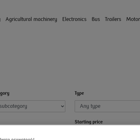
y
Agricultural machinery
Electronics
Bus
Trailers
Motor
gory
Type
Starting price
Twoją prywatność