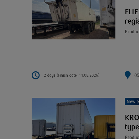
FLIE
regi
Produc
05
2 days
(Finish date: 11.08.2026)
New p
KRON
type
Produc