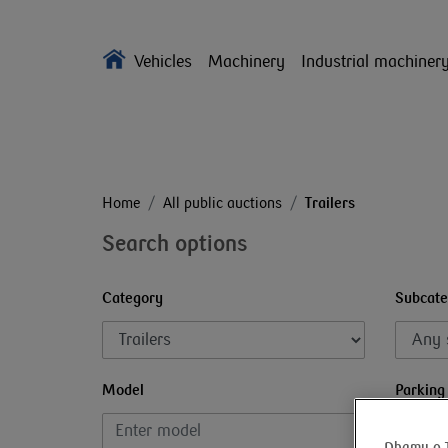
Vehicles
Machinery
Industrial machiner
Home
All public auctions
Trailers
Search options
Category
Subcate
Model
Parking
Dbamy o 