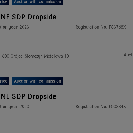
rice
Auction with commission
NE SDP Dropside
tion year:
2023
Registration No.:
FG3768X
Auct
-600 Grójec, Słomczyn Metalowa 10
rice
Auction with commission
NE SDP Dropside
tion year:
2023
Registration No.:
FG3834X