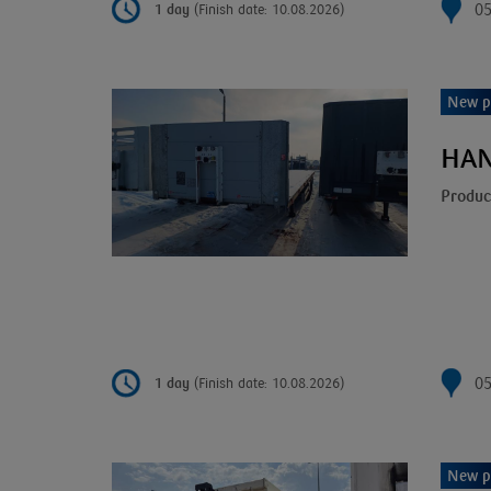
05
1 day
(Finish date: 10.08.2026)
New p
HAN
Produc
05
1 day
(Finish date: 10.08.2026)
New p