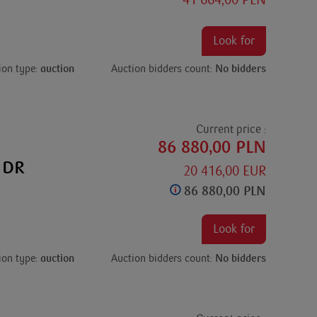
41 664,00 PLN
Look for
ion type:
auction
Auction bidders count:
No bidders
Current price :
86 880,00 PLN
e DR
20 416,00 EUR
86 880,00 PLN
Look for
ion type:
auction
Auction bidders count:
No bidders