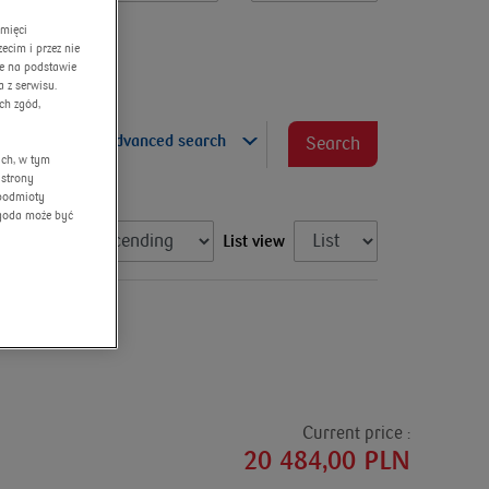
amięci
cim i przez nie
ne na podstawie
 z serwisu.
ch zgód,
advanced search
Search
ych, w tym
 strony
 podmioty
Zgoda może być
List view
Current price :
20 484,00 PLN