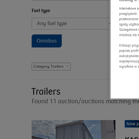
Internetowe s
Fuel type
Gearbox
przeglądarki
przetwarzane.
zgody użytkow
Szczegółowe 
znajdują się 
Omnibus
Klikając prz
poprzez profi
aukcje.pkolea
współpracują
Category: Trailers
wycofana w 
Trailers
Found 11 auction/auctions matching the
New p