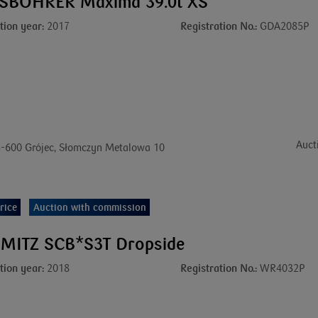
SBOHRER Maxima 39.0t XS
tion year:
2017
Registration No.:
GDA2085P
Auct
-600 Grójec, Słomczyn Metalowa 10
rice
Auction with commission
MITZ SCB*S3T Dropside
tion year:
2018
Registration No.:
WR4032P