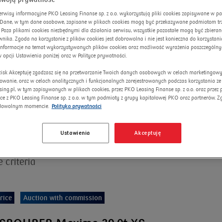
erwisy informacyjne PKO Leasing Finanse sp. z o.o. wykorzystują pliki cookies zapisywane w p
 type
. Dane, w tym dane osobowe, zapisane w plikach cookies mogą być przekazywane podmiotom trze
 Poza plikami cookies niezbędnymi dla działania serwisu, wszystkie pozostałe mogą być zbiera
nika. Zgoda na korzystanie z plików cookies jest dobrowolna i nie jest konieczna do korzystania
informacje na temat wykorzystywanych plików cookies oraz możliwość wyrażenia poszczególny
w opcji Ustawienia poniżej oraz w Polityce prywatności.
ycisk Akceptuję zgadzasz się na przetwarzanie Twoich danych osobowych w celach marketingow
lowanie, oraz w celach analitycznych i funkcjonalnych zarejestrowanych podczas korzystania ze
sing.pl, w tym zapisywanych w plikach cookies, przez PKO Leasing Finanse sp. z o.o. oraz przez
ce z PKO Leasing Finanse sp. z o.o. w tym podmioty z grupy kapitałowej PKO oraz partnerów. 
dowolnym momencie.
Polityka prywatności
Sort by
Ustawienia
Akceptuję
 criteria
rice
Auction with commission