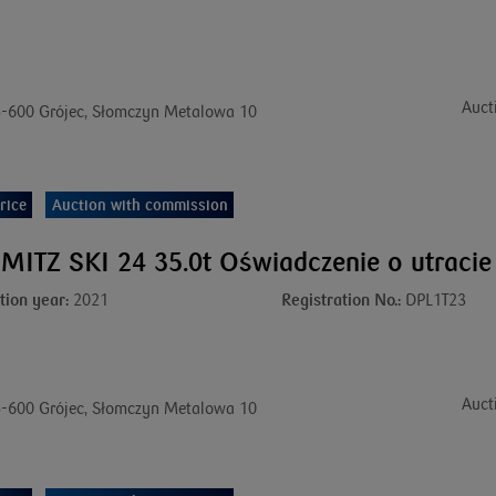
Auct
-600 Grójec, Słomczyn Metalowa 10
rice
Auction with commission
ITZ SKI 24 35.0t Oświadczenie o utraci
tion year:
2021
Registration No.:
DPL1T23
Auct
-600 Grójec, Słomczyn Metalowa 10