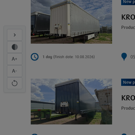
New p
KRO
Produc
05
1 day
(Finish date: 10.08.2026)
A+
A-
New p
KRO
Produc