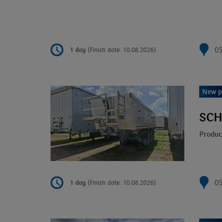
05
1 day
(Finish date: 10.08.2026)
New p
SCHM
Produc
05
1 day
(Finish date: 10.08.2026)