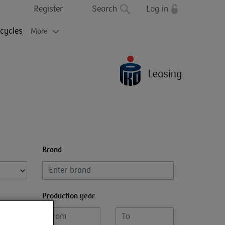
Register
Search
Log in
cycles
More
Brand
Production year