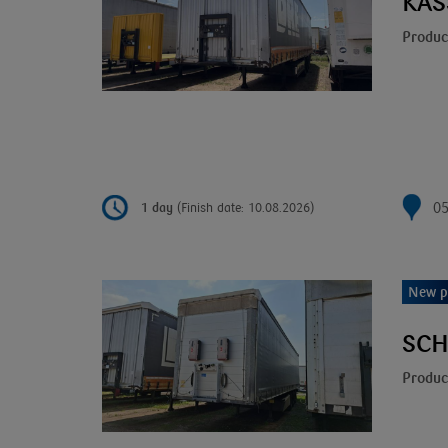
KAS
Produc
05
1 day
(Finish date: 10.08.2026)
New p
SCH
Produc