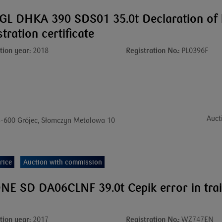
GL DHKA 390 SDS01 35.0t Declaration of 
stration certificate
tion year:
2018
Registration No.:
PL0396F
Auct
-600 Grójec, Słomczyn Metalowa 10
rice
Auction with commission
E SD DA06CLNF 39.0t Cepik error in trai
tion year:
2017
Registration No.:
WZ747EN