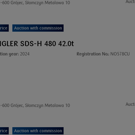
Auct
-600 Grójec, Słomczyn Metalowa 10
rice
Auction with commission
GLER SDS-H 480 42.0t
tion year:
2024
Registration No.:
NO578CU
Auct
-600 Grójec, Słomczyn Metalowa 10
rice
Auction with commission