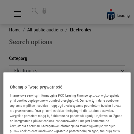
Home
All public auctions
Electronics
Search options
Category
Subcategory
Dbamy o Twoją prywatność
Internetowe serwisy informacyjne PKO Leasing Finanse sp. z o.o. wykorzystują
pliki cookies zapisywane w pamięci przeglądarki. Dane, w tym dane osobowe,
zapisane w plikach cookies mogą być przekazywane podmiotom trzecim i przez
nie przetwarzane. Poza plikami cookies niezbędnymi dla działania serwisu,
Brand
wszystkie pozostałe mogą być zbierane na podstawie zgody użytkownika. Zgoda
na korzystanie z plików cookies jest dobrowolna i nie jest konieczna do
korzystania z serwisu. Szczegółowe informacje na temat wykorzystywanych
plików cookies oraz możliwość wyrażenia poszczególnych zgód, znajdują się w