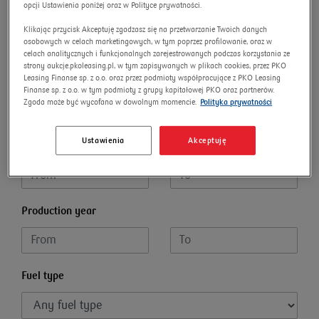
opcji Ustawienia poniżej oraz w Polityce prywatności.
Model
Klikając przycisk Akceptuję zgadzasz się na przetwarzanie Twoich danych
osobowych w celach marketingowych, w tym poprzez profilowanie, oraz w
celach analitycznych i funkcjonalnych zarejestrowanych podczas korzystania ze
strony aukcje.pkoleasing.pl, w tym zapisywanych w plikach cookies, przez PKO
Leasing Finanse sp. z o.o. oraz przez podmioty współpracujące z PKO Leasing
Parking
Finanse sp. z o.o. w tym podmioty z grupy kapitałowej PKO oraz partnerów.
Zgoda może być wycofana w dowolnym momencie.
Polityka prywatności
Ustawienia
Akceptuję
Starting price
Production year
Fuel type