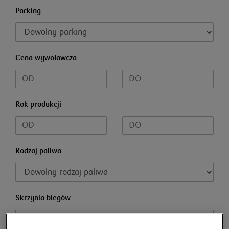
Parking
Cena wywoławcza
Rok produkcji
Rodzaj paliwa
Skrzynia biegów