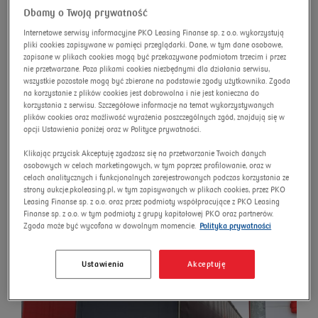
Dbamy o Twoją prywatność
wyszukiwanie zaawansowane
Omnibus
Internetowe serwisy informacyjne PKO Leasing Finanse sp. z o.o. wykorzystują
pliki cookies zapisywane w pamięci przeglądarki. Dane, w tym dane osobowe,
Szukaj
zapisane w plikach cookies mogą być przekazywane podmiotom trzecim i przez
nie przetwarzane. Poza plikami cookies niezbędnymi dla działania serwisu,
wszystkie pozostałe mogą być zbierane na podstawie zgody użytkownika. Zgoda
na korzystanie z plików cookies jest dobrowolna i nie jest konieczna do
korzystania z serwisu. Szczegółowe informacje na temat wykorzystywanych
plików cookies oraz możliwość wyrażenia poszczególnych zgód, znajdują się w
KOGEL SN 24 Mega
opcji Ustawienia poniżej oraz w Polityce prywatności.
CO24P90/910/13.95 35.0t
Klikając przycisk Akceptuję zgadzasz się na przetwarzanie Twoich danych
osobowych w celach marketingowych, w tym poprzez profilowanie, oraz w
Numer aukcji:
5989/AU/2026
celach analitycznych i funkcjonalnych zarejestrowanych podczas korzystania ze
strony aukcje.pkoleasing.pl, w tym zapisywanych w plikach cookies, przez PKO
Nowa cena
Leasing Finanse sp. z o.o. oraz przez podmioty współpracujące z PKO Leasing
Finanse sp. z o.o. w tym podmioty z grupy kapitałowej PKO oraz partnerów.
Zgoda może być wycofana w dowolnym momencie.
Polityka prywatności
Ustawienia
Akceptuję