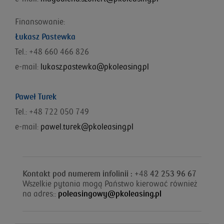
Finansowanie:
Łukasz Pastewka
Tel.: +48 660 466 826
e-mail:
lukasz.pastewka@pkoleasing.pl
Paweł Turek
Tel.: +48 722 050 749
e-mail:
pawel.turek@pkoleasing.pl
Kontakt pod numerem infolinii : +
48
42 253 96 67
Wszelkie pytania mogą Państwo kierować również
na adres::
poleasingowy@pkoleasing.pl