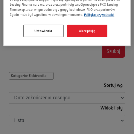
Leasing Finanse sp. z o.o. oraz przez podmioty współpracujące z PKO Leasing
Skrzynia biegów
Finanse sp. z o.o. w tym podmioty z grupy kapitałowej PKO oraz partnerów.
Zgoda może być wycofana w dowolnym momencie.
Polityka prywatności
Ustawienia
Akceptuję
wyszukiwanie zaawansowane
Omnibus
Szukaj
Kategoria: Elektronika
Sortuj wg
Widok listy