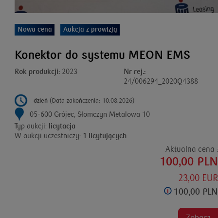
Nowa cena
Aukcja z prowizją
Konektor do systemu MEON EMS
Rok produkcji:
2023
Nr rej.:
24/006294_2020Q4388
dzień
(Data zakończenia: 10.08.2026)
05-600 Grójec, Słomczyn Metalowa 10
Typ aukcji:
licytacja
W aukcji uczestniczy:
1 licytujących
Aktualna cena :
100,00 PLN
23,00 EUR
100,00 PLN
Zobacz