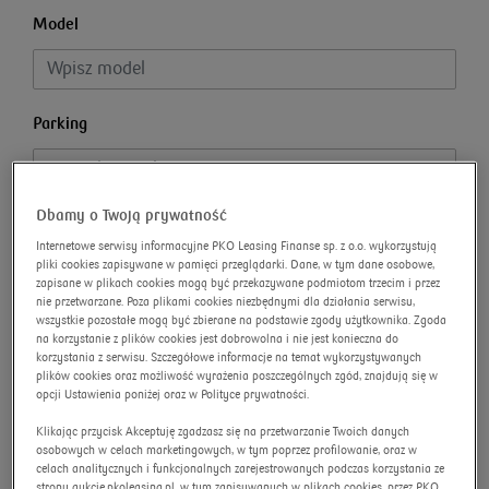
Model
Parking
Dbamy o Twoją prywatność
Cena wywoławcza
Internetowe serwisy informacyjne PKO Leasing Finanse sp. z o.o. wykorzystują
pliki cookies zapisywane w pamięci przeglądarki. Dane, w tym dane osobowe,
zapisane w plikach cookies mogą być przekazywane podmiotom trzecim i przez
nie przetwarzane. Poza plikami cookies niezbędnymi dla działania serwisu,
wszystkie pozostałe mogą być zbierane na podstawie zgody użytkownika. Zgoda
Rok produkcji
na korzystanie z plików cookies jest dobrowolna i nie jest konieczna do
korzystania z serwisu. Szczegółowe informacje na temat wykorzystywanych
plików cookies oraz możliwość wyrażenia poszczególnych zgód, znajdują się w
opcji Ustawienia poniżej oraz w Polityce prywatności.
Rodzaj paliwa
Klikając przycisk Akceptuję zgadzasz się na przetwarzanie Twoich danych
osobowych w celach marketingowych, w tym poprzez profilowanie, oraz w
celach analitycznych i funkcjonalnych zarejestrowanych podczas korzystania ze
strony aukcje.pkoleasing.pl, w tym zapisywanych w plikach cookies, przez PKO