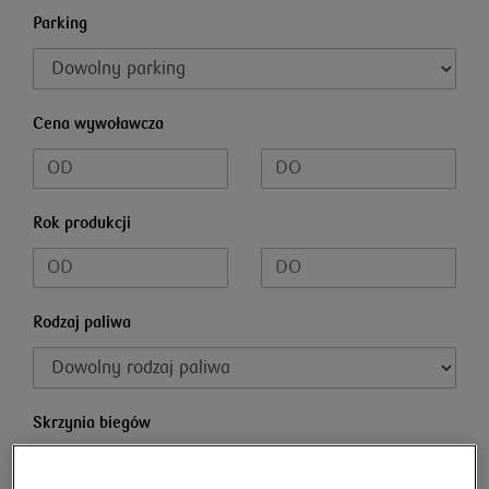
Parking
Cena wywoławcza
Rok produkcji
Rodzaj paliwa
Skrzynia biegów