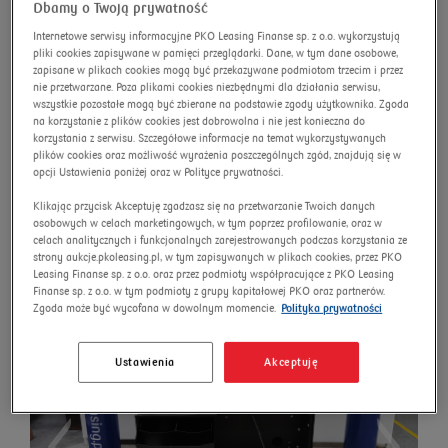
Dbamy o Twoją prywatność
wyszukiwanie zaawansowane
Omnibus
Internetowe serwisy informacyjne PKO Leasing Finanse sp. z o.o. wykorzystują
pliki cookies zapisywane w pamięci przeglądarki. Dane, w tym dane osobowe,
zapisane w plikach cookies mogą być przekazywane podmiotom trzecim i przez
Szukaj
nie przetwarzane. Poza plikami cookies niezbędnymi dla działania serwisu,
wszystkie pozostałe mogą być zbierane na podstawie zgody użytkownika. Zgoda
na korzystanie z plików cookies jest dobrowolna i nie jest konieczna do
korzystania z serwisu. Szczegółowe informacje na temat wykorzystywanych
plików cookies oraz możliwość wyrażenia poszczególnych zgód, znajdują się w
opcji Ustawienia poniżej oraz w Polityce prywatności.
Lada neutralna 0.9 Milano
Klikając przycisk Akceptuję zgadzasz się na przetwarzanie Twoich danych
Numer aukcji:
16237/AU/2025
osobowych w celach marketingowych, w tym poprzez profilowanie, oraz w
celach analitycznych i funkcjonalnych zarejestrowanych podczas korzystania ze
Nowa cena
strony aukcje.pkoleasing.pl, w tym zapisywanych w plikach cookies, przez PKO
Leasing Finanse sp. z o.o. oraz przez podmioty współpracujące z PKO Leasing
Finanse sp. z o.o. w tym podmioty z grupy kapitałowej PKO oraz partnerów.
Zgoda może być wycofana w dowolnym momencie.
Polityka prywatności
Ustawienia
Akceptuję