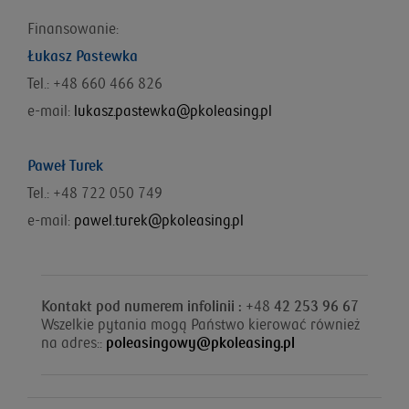
Finansowanie:
Łukasz Pastewka
Tel.: +48 660 466 826
e-mail:
lukasz.pastewka@pkoleasing.pl
Paweł Turek
Tel.: +48 722 050 749
e-mail:
pawel.turek@pkoleasing.pl
Kontakt pod numerem infolinii : +
48
42 253 96 67
Wszelkie pytania mogą Państwo kierować również
na adres::
poleasingowy@pkoleasing.pl