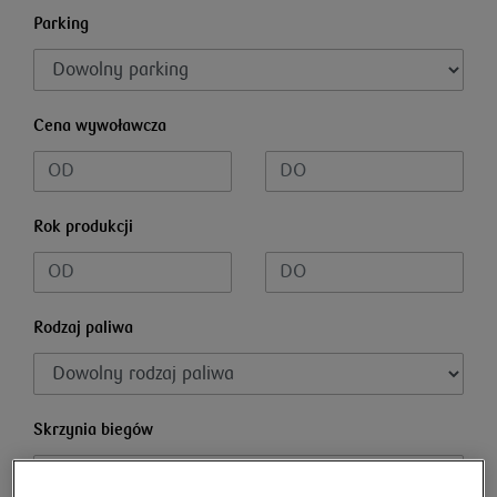
Parking
Cena wywoławcza
Rok produkcji
Rodzaj paliwa
Skrzynia biegów