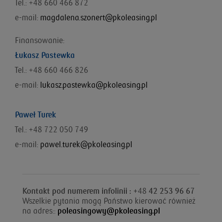
Tel.: +48 660 466 872
e-mail:
magdalena.szonert@pkoleasing.pl
Finansowanie:
Łukasz Pastewka
Tel.: +48 660 466 826
e-mail:
lukasz.pastewka@pkoleasing.pl
Paweł Turek
Tel.: +48 722 050 749
e-mail:
pawel.turek@pkoleasing.pl
Kontakt pod numerem infolinii : +
48
42 253 96 67
Wszelkie pytania mogą Państwo kierować również
na adres::
poleasingowy@pkoleasing.pl