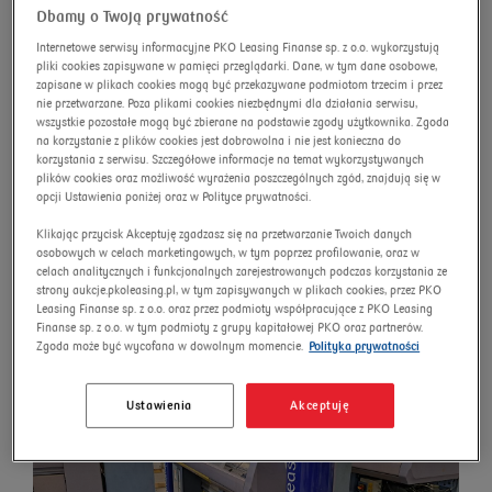
Dbamy o Twoją prywatność
wyszukiwanie zaawansowane
Omnibus
Internetowe serwisy informacyjne PKO Leasing Finanse sp. z o.o. wykorzystują
pliki cookies zapisywane w pamięci przeglądarki. Dane, w tym dane osobowe,
Szukaj
zapisane w plikach cookies mogą być przekazywane podmiotom trzecim i przez
nie przetwarzane. Poza plikami cookies niezbędnymi dla działania serwisu,
wszystkie pozostałe mogą być zbierane na podstawie zgody użytkownika. Zgoda
na korzystanie z plików cookies jest dobrowolna i nie jest konieczna do
korzystania z serwisu. Szczegółowe informacje na temat wykorzystywanych
plików cookies oraz możliwość wyrażenia poszczególnych zgód, znajdują się w
Maszyna dziewiarska płaska
opcji Ustawienia poniżej oraz w Polityce prywatności.
STOLL CMS 320 TC.C
Klikając przycisk Akceptuję zgadzasz się na przetwarzanie Twoich danych
osobowych w celach marketingowych, w tym poprzez profilowanie, oraz w
Numer aukcji:
12684/AU/2025
celach analitycznych i funkcjonalnych zarejestrowanych podczas korzystania ze
strony aukcje.pkoleasing.pl, w tym zapisywanych w plikach cookies, przez PKO
Nowa cena
Leasing Finanse sp. z o.o. oraz przez podmioty współpracujące z PKO Leasing
Finanse sp. z o.o. w tym podmioty z grupy kapitałowej PKO oraz partnerów.
Zgoda może być wycofana w dowolnym momencie.
Polityka prywatności
Ustawienia
Akceptuję