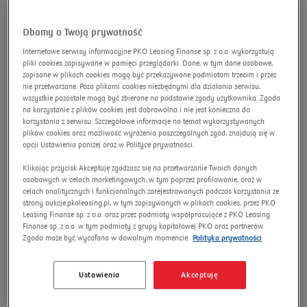
wyszukiwanie zaawansowane
Omnibus
Dbamy o Twoją prywatność
Internetowe serwisy informacyjne PKO Leasing Finanse sp. z o.o. wykorzystują
Szukaj
pliki cookies zapisywane w pamięci przeglądarki. Dane, w tym dane osobowe,
zapisane w plikach cookies mogą być przekazywane podmiotom trzecim i przez
nie przetwarzane. Poza plikami cookies niezbędnymi dla działania serwisu,
wszystkie pozostałe mogą być zbierane na podstawie zgody użytkownika. Zgoda
na korzystanie z plików cookies jest dobrowolna i nie jest konieczna do
Poligraficzne urządzenie
korzystania z serwisu. Szczegółowe informacje na temat wykorzystywanych
plików cookies oraz możliwość wyrażenia poszczególnych zgód, znajdują się w
wielofunkcyjne EPSON
opcji Ustawienia poniżej oraz w Polityce prywatności.
WORKFORCE ENTERPRISE
Klikając przycisk Akceptuję zgadzasz się na przetwarzanie Twoich danych
osobowych w celach marketingowych, w tym poprzez profilowanie, oraz w
WF-C21000 D4TW
celach analitycznych i funkcjonalnych zarejestrowanych podczas korzystania ze
strony aukcje.pkoleasing.pl, w tym zapisywanych w plikach cookies, przez PKO
Numer aukcji:
10787/AU/2025
Leasing Finanse sp. z o.o. oraz przez podmioty współpracujące z PKO Leasing
Finanse sp. z o.o. w tym podmioty z grupy kapitałowej PKO oraz partnerów.
Nowa cena
Zgoda może być wycofana w dowolnym momencie.
Polityka prywatności
Ustawienia
Akceptuję