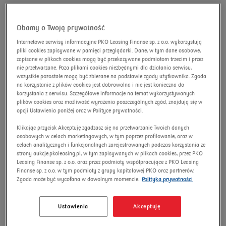
wyszukiwanie zaawansowane
Omnibus
Dbamy o Twoją prywatność
Szukaj
Internetowe serwisy informacyjne PKO Leasing Finanse sp. z o.o. wykorzystują
pliki cookies zapisywane w pamięci przeglądarki. Dane, w tym dane osobowe,
zapisane w plikach cookies mogą być przekazywane podmiotom trzecim i przez
nie przetwarzane. Poza plikami cookies niezbędnymi dla działania serwisu,
wszystkie pozostałe mogą być zbierane na podstawie zgody użytkownika. Zgoda
na korzystanie z plików cookies jest dobrowolna i nie jest konieczna do
SCHMITZ SKO 24 FP45
korzystania z serwisu. Szczegółowe informacje na temat wykorzystywanych
plików cookies oraz możliwość wyrażenia poszczególnych zgód, znajdują się w
COOL/13.4 35.0t
opcji Ustawienia poniżej oraz w Polityce prywatności.
Numer aukcji:
12589/AU/2025
Klikając przycisk Akceptuję zgadzasz się na przetwarzanie Twoich danych
osobowych w celach marketingowych, w tym poprzez profilowanie, oraz w
Nowa cena
celach analitycznych i funkcjonalnych zarejestrowanych podczas korzystania ze
strony aukcje.pkoleasing.pl, w tym zapisywanych w plikach cookies, przez PKO
Leasing Finanse sp. z o.o. oraz przez podmioty współpracujące z PKO Leasing
Finanse sp. z o.o. w tym podmioty z grupy kapitałowej PKO oraz partnerów.
Zgoda może być wycofana w dowolnym momencie.
Polityka prywatności
Ustawienia
Akceptuję