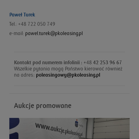
Paweł Turek
Tel.: +48 722 050 749
e-mail:
pawel.turek@pkoleasing.pl
Kontakt pod numerem infolinii : +
48
42 253 96 67
Wszelkie pytania mogą Państwo kierować również
na adres::
poleasingowy@pkoleasing.pl
Aukcje promowane