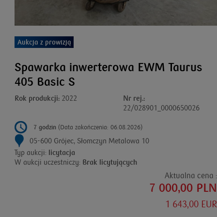
Aukcja z prowizją
Spawarka inwerterowa EWM Taurus
405 Basic S
Rok produkcji:
2022
Nr rej.:
22/028901_0000650026
7 godzin
(Data zakończenia: 06.08.2026)
05-600 Grójec, Słomczyn Metalowa 10
Typ aukcji:
licytacja
W aukcji uczestniczy:
Brak licytujących
Aktualna cena :
7 000,00 PLN
1 643,00 EUR