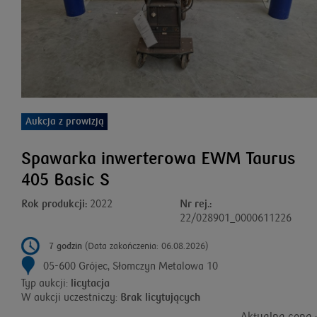
Aukcja z prowizją
Spawarka inwerterowa EWM Taurus
405 Basic S
Rok produkcji:
2022
Nr rej.:
22/028901_0000611226
7 godzin
(Data zakończenia: 06.08.2026)
05-600 Grójec, Słomczyn Metalowa 10
Typ aukcji:
licytacja
W aukcji uczestniczy:
Brak licytujących
Aktualna cena :