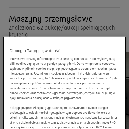
Maszyny przemysłowe
Znaleziono 62 aukcję/aukcji spełniających
kryteria
Dbamy o Twoją prywatność
Internetowe serwisy informacyjne PKO Leasing Finanse sp. z o.o. wykorzystują
pliki cookies zapisywane w pamięci przeglądarki. Dane, w tym dane osobowe,
zapisane w plikach cookies mogą być przekazywane podmiotom trzecim i przez
nie przetwarzane. Poza plikami cookies niezbędnymi dla działania serwisu,
wszystkie pozostałe mogą być zbierane na podstawie zgody użytkownika. Zgoda
na korzystanie z plików cookies jest dobrowolna i nie jest konieczna do
korzystania z serwisu. Szczegółowe informacje na temat wykorzystywanych
plików cookies oraz możliwość wyrażenia poszczególnych zgód, znajdują się w
opcji Ustawienia poniżej oraz w Polityce prywatności.
Klikając przycisk Akceptuję zgadzasz się na przetwarzanie Twoich danych
osobowych w celach marketingowych, w tym poprzez profilowanie, oraz w
celach analitycznych i funkcjonalnych zarejestrowanych podczas korzystania ze
strony aukcje.pkoleasing.pl, w tym zapisywanych w plikach cookies, przez PKO
Leasing Finanse sp. z o.o. oraz przez podmioty współpracujące z PKO Leasing