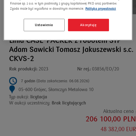
Finanse sp. z o.o. w tym podmioty z grupy kapitałowej PKO oraz partnerów.
Zgoda może być wycofana w dowolnym momencie.
Polityka prywatności
Aukcja z prowizją
Ustawienia
Akceptuję
Linia CASE-PACKER z robotem STP
Adam Sawicki Tomasz Jakuszewski s.c.
CKVS-2
Rok produkcji:
2023
Nr rej.:
03856/EO/20
7 godzin
(Data zakończenia: 06.08.2026)
05-600 Grójec, Słomczyn Metalowa 10
Typ aukcji:
licytacja
W aukcji uczestniczy:
Brak licytujących
Aktualna cena :
206 100,00 PLN
48 382,00 EUR